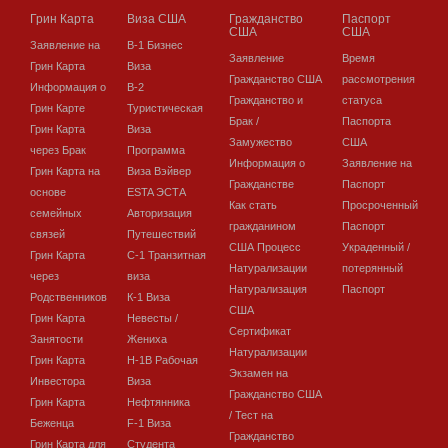
Грин Карта
Виза США
Гражданство
Паспорт
США
США
Заявление на
В-1 Бизнес
Заявление
Время
Грин Карта
Виза
Гражданство США
рассмотрения
Информация о
В-2
Гражданство и
статуса
Грин Карте
Туристическая
Брак /
Паспорта
Грин Карта
Виза
Замужество
США
через Брак
Программа
Информация о
Заявление на
Грин Карта на
Виза Вэйвер
Гражданстве
Паспорт
основе
ESTA ЭСТА
Как стать
Просроченный
семейных
Авторизация
гражданином
Паспорт
связей
Путешествий
США Процесс
Украденный /
Грин Карта
C-1 Транзитная
Натурализации
потерянный
через
виза
Натурализация
Паспорт
Родственников
К-1 Виза
США
Грин Карта
Невесты /
Сертификат
Занятости
Жениха
Натурализации
Грин Карта
H-1B Рабочая
Экзамен на
Инвестора
Виза
Гражданство США
Грин Карта
Нефтянника
/ Тест на
Беженца
F-1 Виза
Гражданство
Грин Карта для
Студента