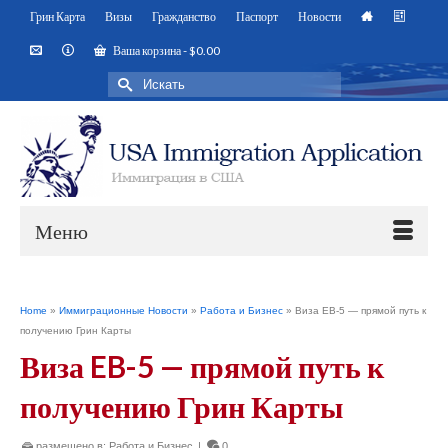
Грин Карта
Визы
Гражданство
Паспорт
Новости
Ваша корзина
-
$
0.00
Искать:
Меню
Home
»
Иммиграционные Новости
»
Работа и Бизнес
»
Виза EB-5 — прямой путь к
получению Грин Карты
Виза EB-5 — прямой путь к
получению Грин Карты
размещено в:
Работа и Бизнес
|
0