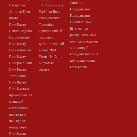
Двойное
Студентов
J-1 Обмен Виза
Гражданство
Лотерея Грин
Рабочая Виза
Гражданство
Карта
Рабочая Виза
Соединенных
Грин Карта
Трансфер
Штатов при
Смена Адреса
Просроченный
рождении в США
Возобновить
паспорт с
или при рождении
Грин Карту
действительной
за границей
Восстановить
визой США
Гражданство США
Грин Карту
Form I-94 Отчет
для владельцев
Просроченная
о прилете
Грин Карты
Грин Карта
отлете
Утеренная
Грин Карта
Грин Карта и
проживание за
границей
Разрешение
на въезд и
выезд для
владельцев
Грин Карты