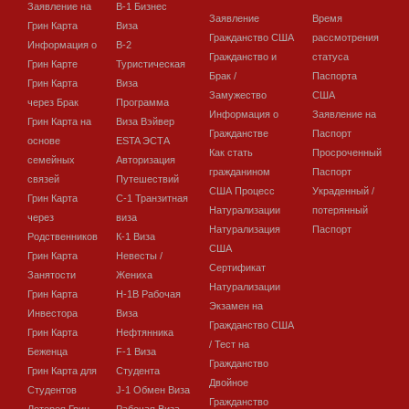
Заявление на
В-1 Бизнес
Заявление
Время
Грин Карта
Виза
Гражданство США
рассмотрения
Информация о
В-2
Гражданство и
статуса
Грин Карте
Туристическая
Брак /
Паспорта
Грин Карта
Виза
Замужество
США
через Брак
Программа
Информация о
Заявление на
Грин Карта на
Виза Вэйвер
Гражданстве
Паспорт
основе
ESTA ЭСТА
Как стать
Просроченный
семейных
Авторизация
гражданином
Паспорт
связей
Путешествий
США Процесс
Украденный /
Грин Карта
C-1 Транзитная
Натурализации
потерянный
через
виза
Натурализация
Паспорт
Родственников
К-1 Виза
США
Грин Карта
Невесты /
Сертификат
Занятости
Жениха
Натурализации
Грин Карта
H-1B Рабочая
Экзамен на
Инвестора
Виза
Гражданство США
Грин Карта
Нефтянника
/ Тест на
Беженца
F-1 Виза
Гражданство
Грин Карта для
Студента
Двойное
Студентов
J-1 Обмен Виза
Гражданство
Лотерея Грин
Рабочая Виза