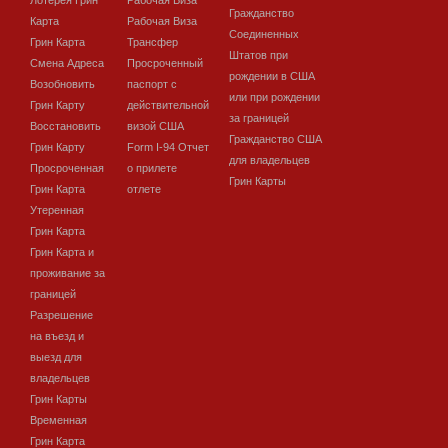
Гражданство
Карта
Рабочая Виза
Соединенных
Грин Карта
Трансфер
Штатов при
Смена Адреса
Просроченный
рождении в США
Возобновить
паспорт с
или при рождении
Грин Карту
действительной
за границей
Восстановить
визой США
Гражданство США
Грин Карту
Form I-94 Отчет
для владельцев
Просроченная
о прилете
Грин Карты
Грин Карта
отлете
Утеренная
Грин Карта
Грин Карта и
проживание за
границей
Разрешение
на въезд и
выезд для
владельцев
Грин Карты
Временная
Грин Карта