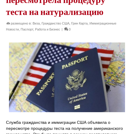
теста на натурализацию
размещено в:
Виза
,
Гражданство США
,
Грин Карта
,
Иммиграционные
Новости
,
Паспорт
,
Работа и Бизнес
|
0
Служба гражданства и иммиграции США объявила о
пересмотре процедуры теста на получение американского