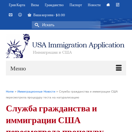
Грин Карта
Визы
Гражданство
Паспорт
Новости
Ваша корзина
-
$
0.00
Искать:
Меню
Home
»
Иммиграционные Новости
»
Служба гражданства и иммиграции США
пересмотрела процедуру теста на натурализацию
Служба гражданства и
иммиграции США
пересмотрела процедуру