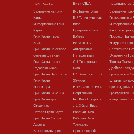
Грин Карта
Виза США
Гражданство
Заявление на Грин
В-1 Бизнес Виза
Заявление Гра
Карта
В-2 Туристическая
Гражданство и 
Информация о Грин
Виза
Информация о 
Карте
Программа Виза
Как стать граж
Грин Карта через
Вэйвер
Процесс Натур
Брак
ESTA ЭСТА
Натурализация
Грин Карта на основе
Авторизация
Сертификат На
семейных связей
Путешествий
Экзамен на Гра
Грин Карта через
C-1 Транзитная
Тест на Гражда
Родственников
виза
Двойное Гражда
Грин Карта Занятости
К-1 Виза Невесты /
Гражданство С
Грин Карта
Жениха
Штатов при рож
Инвестора
H-1B Рабочая Виза
при рождении з
Грин Карта Беженца
Нефтянника
Гражданство С
Грин Карта для
F-1 Виза Студента
владельцев Гри
Студентов
J-1 Обмен Виза
Лотерея Грин Карта
Рабочая Виза
Грин Карта Смена
Рабочая Виза
Адреса
Трансфер
Возобновить Грин
Просроченный