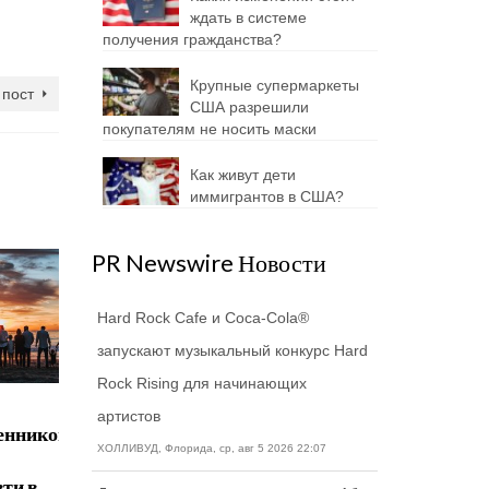
ждать в системе
получения гражданства?
Крупные супермаркеты
пост
США разрешили
покупателям не носить маски
Как живут дети
иммигрантов в США?
PR Newswire Новости
Hard Rock Cafe и Coca-Cola®
запускают музыкальный конкурс Hard
Rock Rising для начинающих
Каким
Как
Совмест
артистов
енников
образом
иммигрантам
правило
ХОЛЛИВУД, Флорида, ср, авг 5 2026 22:07
Байден
действовать
огранич
зти в
планирует
в случае
визы H-