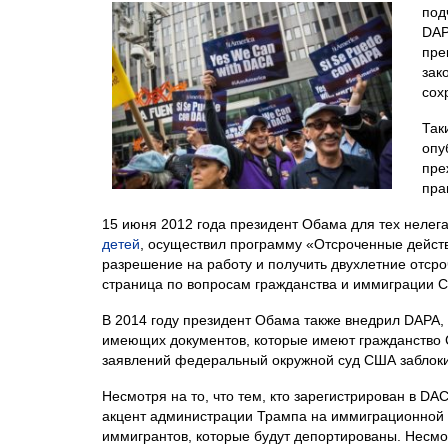
под
DAP
пре
зак
сох
Так
опу
пре
пра
15 июня 2012 года президент Обама для тех нелег
детей
, осуществил программу «Отсроченные действ
разрешение на работу и получить двухлетние отсроч
страница по вопросам гражданства и иммиграции
В 2014 году президент Обама также внедрил DAPA,
имеющих документов, которые имеют гражданство С
заявлений федеральный окружной суд США заблоки
Несмотря на то, что тем, кто зарегистрирован в D
акцент администрации Трампа на иммиграционной п
иммигрантов, которые будут депортированы. Несмо