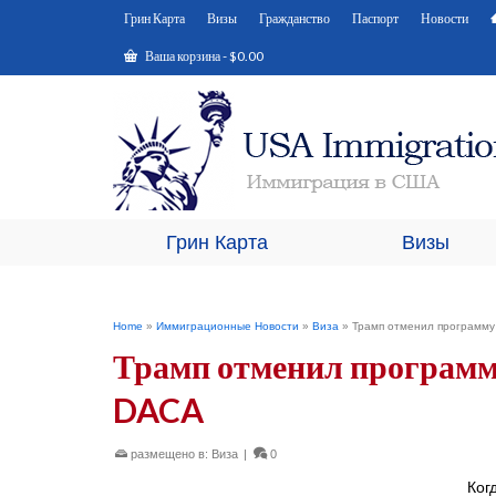
Грин Карта
Визы
Гражданство
Паспорт
Новости
Ваша корзина
-
$
0.00
Грин Карта
Визы
Home
»
Иммиграционные Новости
»
Виза
»
Трамп отменил программ
Трамп отменил программ
DACA
размещено в:
Виза
|
0
Ког