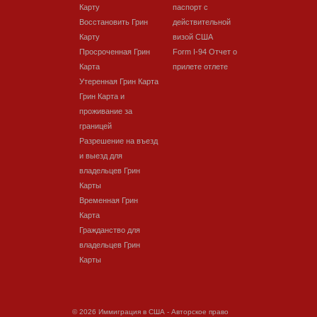
Карту
паспорт с
Восстановить Грин
действительной
Карту
визой США
Просроченная Грин
Form I-94 Отчет о
Карта
прилете отлете
Утеренная Грин Карта
Грин Карта и
проживание за
границей
Разрешение на въезд
и выезд для
владельцев Грин
Карты
Временная Грин
Карта
Гражданство для
владельцев Грин
Карты
© 2026 Иммиграция в США - Авторское право