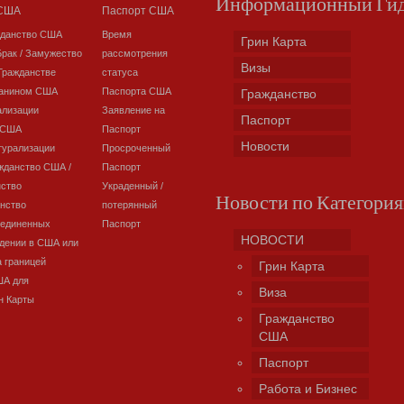
Информационный Ги
 США
Паспорт США
жданство США
Время
Грин Карта
Брак / Замужество
рассмотрения
Визы
Гражданстве
статуса
данином США
Паспорта США
Гражданство
ализации
Заявление на
Паспорт
 США
Паспорт
Новости
турализации
Просроченный
жданство США /
Паспорт
нство
Украденный /
Новости по Категори
нство
потерянный
оединенных
Паспорт
НОВОСТИ
дении в США или
а границей
Грин Карта
ША для
Виза
н Карты
Гражданство
США
Паспорт
Работа и Бизнес