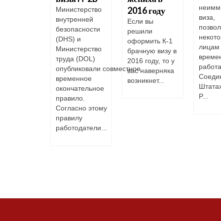
неимм
никновения
2016 году
Министерство
виза,
внутренней
звычайных
Если вы
позво
безопасности
решили
уаций?
некот
(DHS) и
оформить К-1
жалению,
лицам
Министерство
брачную визу в
о не
време
труда (DOL)
2016 году, то у
рахован от
работа
опубликовали совместное
вас наверняка
астных
Соеди
временное
возникнет...
аев и
Штатах
окончательное
вычайных
P...
правило.
аций. Они
Согласно этому
икают
правилу
едвиденно
работодатели...