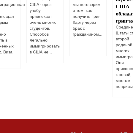
играционная
США через
мы поговорим
США
учебу
о том, как
облада
ляющая
привлекает
получить Грин
грин-
орым
очень многих
Карту через
Соедин
студентов.
брак с
Штаты с
нно
Способов
гражданином...
второй
ть в
легально
родиной
ненных
иммигрировать
многих
. Виза
в США не...
иммигра
Они
приспос
к новой,
многом
непривыч