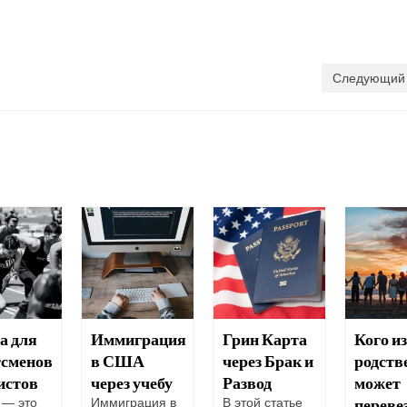
Следующий 
а для
Иммиграция
Грин Карта
Кого из
тсменов
в США
через Брак и
родств
истов
через учебу
Развод
может
переве
 — это
Иммиграция в
В этой статье