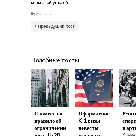
серьезной угрозой.
DACA
,
DAPA
Предыдущий пост
Подобные посты
Совместное
Оформление
Р-виз
игрантам
правило об
K-1 визы
спор
ствовать
ограничении
невесты-
и арт
лучае
визы H-2B
жениха в
Р-виза