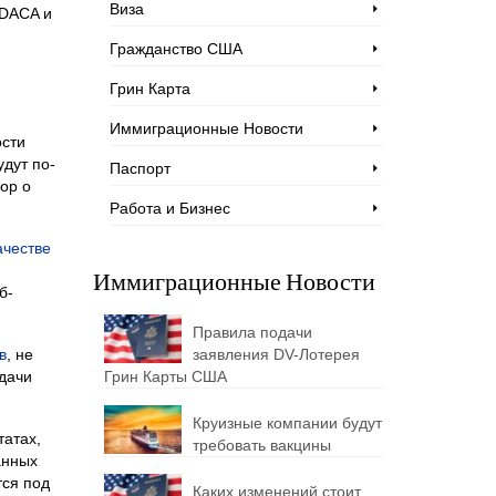
Виза
 DACA и
Гражданство США
Грин Карта
Иммиграционные Новости
ости
удут по-
Паспорт
ор о
Работа и Бизнес
ачестве
Иммиграционные Новости
б-
Правила подачи
в
, не
заявления DV-Лотерея
дачи
Грин Карты США
Круизные компании будут
татах,
требовать вакцины
анных
тся под
Каких изменений стоит