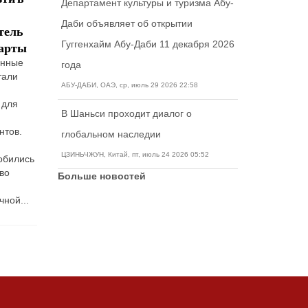
Департамент культуры и туризма Абу-
изменить
возникновения
Министерс
Даби объявляет об открытии
внутренне
тель
иммиграционную
чрезвычайных
безопасно
Гуггенхайм Абу-Даби 11 декабря 2026
карты
систему
ситуаций?
(DHS) и
США
енные
К сожалению,
года
Министерс
тали
никто не
Администрация
труда (DO
АБУ-ДАБИ, ОАЭ, ср, июль 29 2026 22:58
застрахован от
Байдена
опубликов
 для
несчастных
планирует
временно
В Шаньси проходит диалог о
случаев и
изменить
окончател
нтов.
чрезвычайных
много аспектов
глобальном наследии
правило.
ситуаций. Они
иммиграционной
Согласно 
ЦЗИНЬЧЖУН, Китай, пт, июль 24 2026 05:52
обились
возникают
системы США.
правилу
 во
непредвиденно
Этот
Больше новостей
работодате
и...
иммиграционный
ной...
план включает
в себя...