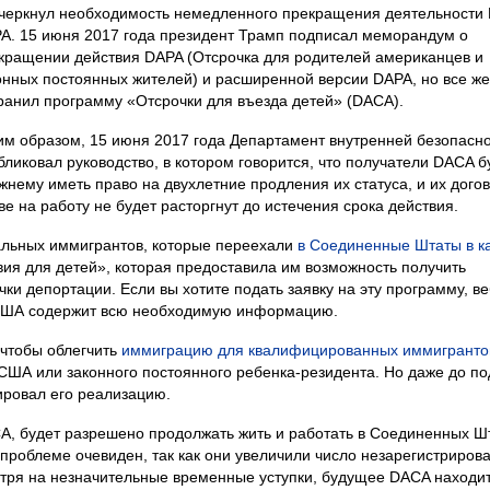
черкнул необходимость немедленного прекращения деятельности
A. 15 июня 2017 года президент Трамп подписал меморандум о
кращении действия DAPA (Отсрочка для родителей американцев и
онных постоянных жителей) и расширенной версии DAPA, но все же
ранил программу «Отсрочки для въезда детей» (DACA).
им образом, 15 июня 2017 года Департамент внутренней безопасн
бликовал руководство, в котором говорится, что получатели DACA б
жнему иметь право на двухлетние продления их статуса, и их догов
ве на работу не будет расторгнут до истечения срока действия.
альных иммигрантов, которые переехали
в Соединенные Штаты в к
ия для детей», которая предоставила им возможность получить
ки депортации. Если вы хотите подать заявку на эту программу, ве
 США содержит всю необходимую информацию.
 чтобы облегчить
иммиграцию для квалифицированных иммигранто
ША или законного постоянного ребенка-резидента. Но даже до по
ровал его реализацию.
ACA, будет разрешено продолжать жить и работать в Соединенных Ш
роблеме очевиден, так как они увеличили число незарегистриров
тря на незначительные временные уступки, будущее DACA находи