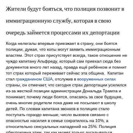
Жители будут бояться, что полиция позвонит в
иммиграционную службу, которая в свою
очередь займется процессами их депортации
Когда нелегалы впервые приезжает в страну, они боятся
полиции, думая, что копы могут заявить иммиграционным
властям. Этот страх присутствует всегда, такое отношение не
чуждо капитану Альфреду, который сам приехал сюда без
документов много лет назад, правда ещё ребёнком и помнит
тот страх который переживает сейчас эта община. Капитан
стал
гражданином США
, отслужив в
вооруженных силах
страны, он отмечает, что сегодня страх депортации усилился
из-за жесткой позиции администрации Дональда Трампа и
понимает, почему люди боятся, опасаясь за свое будущее,
очень многие родители пока даже не посылают в школу
детей. По словам капитана звонков в полицию стало
поступать гораздо меньше; число вызовов связано с
опасностью насилия в семье сократилось на 10%, а
относительно сексуальных нападений на 25%. Полиция
обеспокоена этим, так как может только догадываться