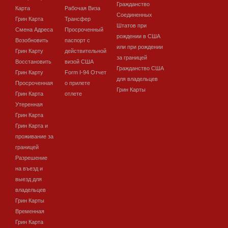
Гражданство
Карта
Рабочая Виза
Соединенных
Грин Карта
Трансфер
Штатов при
Смена Адреса
Просроченный
рождении в США
Возобновить
паспорт с
или при рождении
Грин Карту
действительной
за границей
Восстановить
визой США
Гражданство США
Грин Карту
Form I-94 Отчет
для владельцев
Просроченная
о прилете
Грин Карты
Грин Карта
отлете
Утеренная
Грин Карта
Грин Карта и
проживание за
границей
Разрешение
на въезд и
выезд для
владельцев
Грин Карты
Временная
Грин Карта