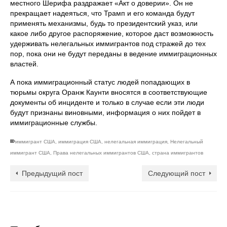
местного Шерифа раздражает «Акт о доверии». Он не
прекращает надеяться, что Трамп и его команда будут
применять механизмы, будь то президентский указ, или
какое либо другое распоряжение, которое даст возможность
удерживать нелегальных иммигрантов под стражей до тех
пор, пока они не будут переданы в ведение иммиграционных
властей.
А пока иммиграционный статус людей попадающих в
тюрьмы округа Оранж Каунти вносятся в соответствующие
документы об инциденте и только в случае если эти люди
будут признаны виновными, информация о них пойдет в
иммиграционные службы.
иммигрант США
,
иммиграция США
,
нелегальная иммиграция
,
Нелегальный
иммигрант США
,
Права нелегальных иммигрантов США
,
страна иммигрантов
Предыдущий пост
Следующий пост