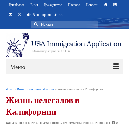
Грин Карта
Визы
Гражданство
Паспорт
Новости
Ваша корзина
-
$
0.00
Искать:
Меню
Home
»
Иммиграционные Новости
»
Жизнь нелегалов в Калифорнии
Жизнь нелегалов в
Калифорнии
размещено в:
Виза
,
Гражданство США
,
Иммиграционные Новости
|
0