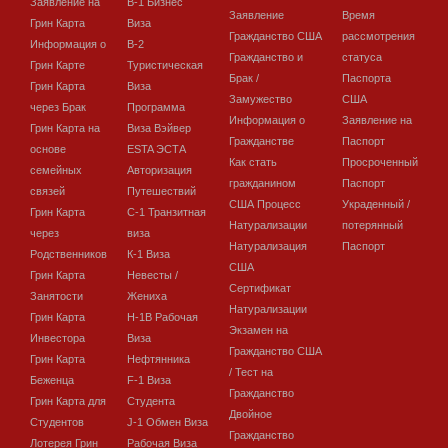
Заявление на
В-1 Бизнес
Заявление
Время
Грин Карта
Виза
Гражданство США
рассмотрения
Информация о
В-2
Гражданство и
статуса
Грин Карте
Туристическая
Брак /
Паспорта
Грин Карта
Виза
Замужество
США
через Брак
Программа
Информация о
Заявление на
Грин Карта на
Виза Вэйвер
Гражданстве
Паспорт
основе
ESTA ЭСТА
Как стать
Просроченный
семейных
Авторизация
гражданином
Паспорт
связей
Путешествий
США Процесс
Украденный /
Грин Карта
C-1 Транзитная
Натурализации
потерянный
через
виза
Натурализация
Паспорт
Родственников
К-1 Виза
США
Грин Карта
Невесты /
Сертификат
Занятости
Жениха
Натурализации
Грин Карта
H-1B Рабочая
Экзамен на
Инвестора
Виза
Гражданство США
Грин Карта
Нефтянника
/ Тест на
Беженца
F-1 Виза
Гражданство
Грин Карта для
Студента
Двойное
Студентов
J-1 Обмен Виза
Гражданство
Лотерея Грин
Рабочая Виза