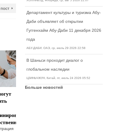
ХОЛЛИВУД, Флорида, ср, авг 5 2026 22:07
пост
Департамент культуры и туризма Абу-
Даби объявляет об открытии
Гуггенхайм Абу-Даби 11 декабря 2026
года
АБУ-ДАБИ, ОАЭ, ср, июль 29 2026 22:58
В Шаньси проходит диалог о
глобальном наследии
ЦЗИНЬЧЖУН, Китай, пт, июль 24 2026 05:52
Больше новостей
огут
3 Мифа о
Права
Как про
ить
Визах США
нелегальных
тест на
иммигрантов
граждан
Всем известно,
что на
цинированным
в США
США
сегодняшний
ественникам
Права
Прежде вс
день
нелегальных
одно из
трация
отношения