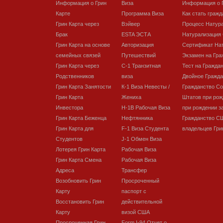
Информация о Грин
Виза
Информация о 
Карте
Программа Виза
Как стать граж
Грин Карта через
Вэйвер
Процесс Натур
Брак
ESTA ЭСТА
Натурализация
Грин Карта на основе
Авторизация
Сертификат На
семейных связей
Путешествий
Экзамен на Гра
Грин Карта через
C-1 Транзитная
Тест на Гражда
Родственников
виза
Двойное Гражда
Грин Карта Занятости
К-1 Виза Невесты /
Гражданство С
Грин Карта
Жениха
Штатов при рож
Инвестора
H-1B Рабочая Виза
при рождении з
Грин Карта Беженца
Нефтянника
Гражданство С
Грин Карта для
F-1 Виза Студента
владельцев Гри
Студентов
J-1 Обмен Виза
Лотерея Грин Карта
Рабочая Виза
Грин Карта Смена
Рабочая Виза
Адреса
Трансфер
Возобновить Грин
Просроченный
Карту
паспорт с
Восстановить Грин
действительной
Карту
визой США
Просроченная Грин
Form I-94 Отчет о