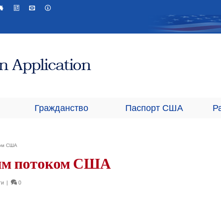
Гражданство
Паспорт США
Р
ком США
ым потоком США
ти
|
0