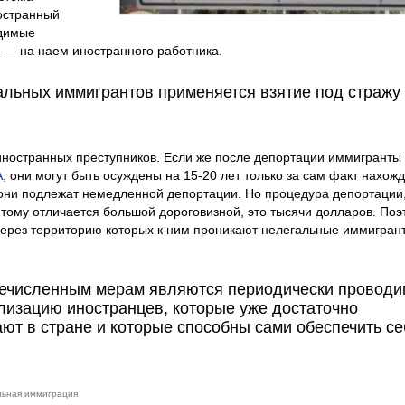
ностранный
одимые
ь — на наем иностранного работника.
альных иммигрантов применяется взятие под стражу
иностранных преступников. Если же после депортации иммигранты
А
, они могут быть осуждены на 15-20 лет только за сам факт нахож
 они подлежат немедленной депортации. Но процедура депортации
 тому отличается большой дороговизной, это тысячи долларов. Поэ
через территорию которых к ним проникают нелегальные иммигран
ечисленным мерам являются периодически провод
ализацию иностранцев, которые уже достаточно
ют в стране и которые способны сами обеспечить се
льная иммиграция