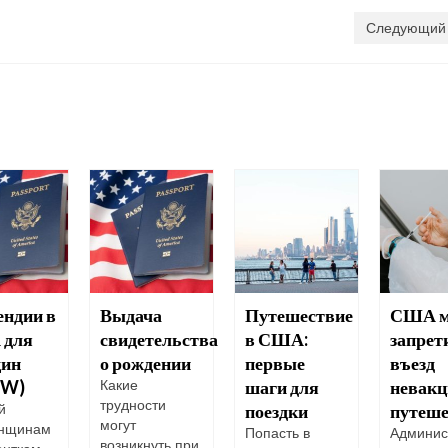
Следующий 
ендии в
Выдача
Путешествие
США м
для
свидетельства
в США:
запрет
ин
о рождении
первые
въезд
UW)
шаги для
невак
Какие
трудности
поездки
путеш
й
могут
енщинам
Попасть в
Админис
возникнуть при