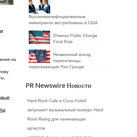
Высококвалифицированные
иммигранты востребованы в США
 и
Отмена Public Charge
Final Rule
Незаконный въезд:
дения на
переселенцы,
,
пересекающие Рио-Гранде
тому
ты,
PR Newswire Новости
имые
Hard Rock Cafe и Coca-Cola®
запускают музыкальный конкурс Hard
бя
Rock Rising для начинающих
артистов