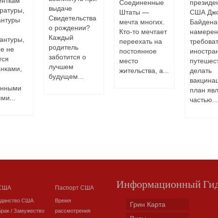
енткам
Соединенные
президе
выдаче
ратуры,
Штаты —
США Дж
Свидетельства
антуры
мечта многих.
Байдена
о рождении?
Кто-то мечтает
намерен
Каждый
антуры,
переехать на
требоват
родитель
е не
постоянное
иностра
заботится о
тся
место
путешес
лучшем
нками,
жительства, а...
делать
будущем...
вакцина
янными
план яв
ми...
частью...
Информационный Ги
 США
Паспорт США
жданство США
Время
Грин Карта
Брак / Замужество
рассмотрения