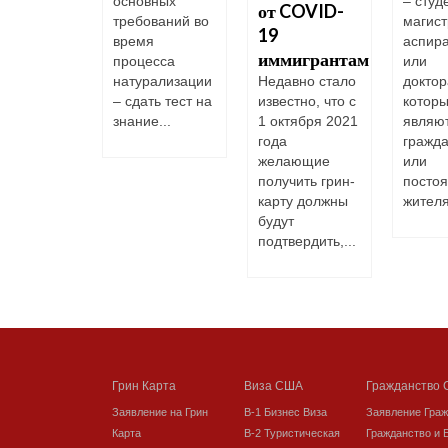
грантов в
основных
– студ
от COVID-
Статус
требований во
магист
19
гала в
время
аспир
иммигрантам
й бы то не
процесса
или
 стране
натурализации
Недавно стало
доктор
– сдать тест на
известно, что с
которы
знание...
1 октября 2021
являю
года
гражда
желающие
или
получить грин-
посто
карту должны
жителя
будут
подтвердить,...
Грин Карта
Виза США
Гражданство
Заявление на Грин
В-1 Бизнес Виза
Заявление Гра
Карта
В-2 Туристическая
Гражданство и 