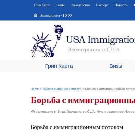
Грин Карта
Визы
Гражданство
Паспорт
Новости
Ваша корзина
-
$
0.00
Грин Карта
Визы
Home
»
Иммиграционные Новости
»
Борьба с иммиграционным пото
Борьба с иммиграционн
размещено в:
Виза
,
Гражданство США
,
Иммиграционные Новос
Борьба с иммиграционным потоком