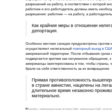
разрешений на работу, в соответствии с которой и
работник и его работодатель должны иметь необх
разрешения: работник — на работу, а работодател
Как крайние меры в отношении нелег
депортация.
Особенно жесткие санкции предусмотрены против 
осуществляют нелегальный
повторный въезд в СШ
американской территории. После отбывания срока
подвергается критике как негуманное обращение, к
американцы заинтересованы в том, чтобы страны, 
брали на себя ответственность за их возвращение.
Прямая противоположность вышепер
в стране амнистии, нацелены на лег
длительное время незаконно прожива
материально.
Борьба с иммиграционным потоком США
,
иммиграция США
,
нелега