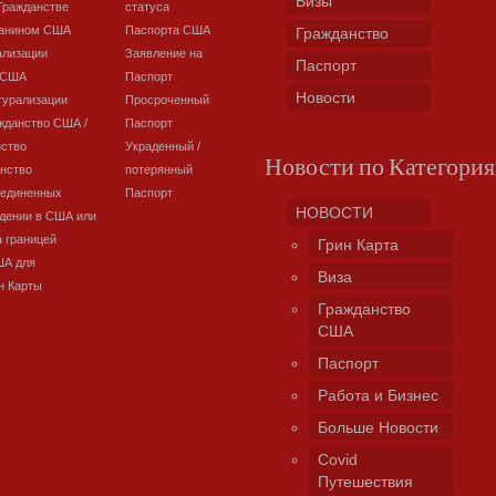
Визы
Гражданстве
статуса
данином США
Паспорта США
Гражданство
ализации
Заявление на
Паспорт
 США
Паспорт
Новости
турализации
Просроченный
жданство США /
Паспорт
нство
Украденный /
Новости по Категори
нство
потерянный
оединенных
Паспорт
НОВОСТИ
дении в США или
а границей
Грин Карта
ША для
Виза
н Карты
Гражданство
США
Паспорт
Работа и Бизнес
Больше Новости
Covid
Путешествия