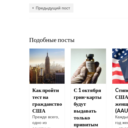
Предыдущий пост
Подобные посты
ва
Как пройти
С 1 октября
Cтип
егальных
тест на
грин-карты
США 
игрантов
гражданство
будут
женщ
США
США
выдавать
(AA
только
ва
Прежде всего,
Кажды
гальных
одно из
год ж
привитым