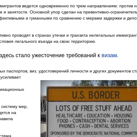
мигрантов ведется одновременно по трем направлениям: против н
е и занятости. Основной упор сделан на превентивно-ограничител
фективными и гуманными по сравнению с мерами задержки и деп
ивно проводят в странах утечки и транзита нелегальных иммигран
ловия легального въезда на свою территорию.
здесь стало ужесточение требований к
визам
.
ых паспортов, виз, удостоверений личности и других документов ст
 усиливает
фикационных
 систему мер,
дятся на
равила
истема