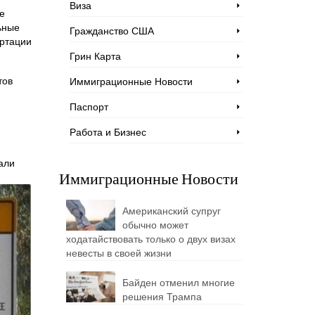
Виза
е
ьные
Гражданство США
ортации
Грин Карта
тов
Иммиграционные Новости
Паспорт
Работа и Бизнес
али
Иммиграционные Новости
Американский супруг
обычно может
ходатайствовать только о двух визах
невесты в своей жизни
Байден отменил многие
решения Трампа