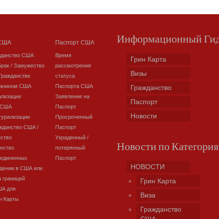
Информационный Ги
 США
Паспорт США
жданство США
Время
Грин Карта
Брак / Замужество
рассмотрения
Визы
Гражданстве
статуса
данином США
Паспорта США
Гражданство
ализации
Заявление на
Паспорт
 США
Паспорт
Новости
турализации
Просроченный
жданство США /
Паспорт
нство
Украденный /
Новости по Категори
нство
потерянный
оединенных
Паспорт
НОВОСТИ
дении в США или
а границей
Грин Карта
ША для
Виза
н Карты
Гражданство