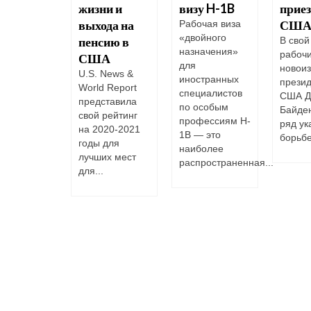
риканскую
жизни и
визу H-1B
приез
у?
выхода на
СШ
Рабочая виза
«двойного
пенсию в
да
В свой
назначения»
транцы
рабочи
США
для
киваются с
новои
U.S. News &
иностранных
блемой
прези
World Report
специалистов
рочки
США Д
представила
по особым
. Что
Байде
свой рейтинг
профессиям H-
ть, если
ряд ук
на 2020-2021
1B — это
росрочили
борьбе
годы для
наиболее
иканскую
лучших мест
распространенная...
 Стоит...
для...