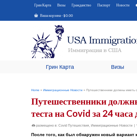
Грин Карта
Визы
Гражданство
Паспорт
Новости
Ваша корзина
-
$
0.00
Грин Карта
Визы
Home
»
Иммиграционные Новости
»
Путешественники должны иметь от
Путешественники должны
теста на Covid за 24 час
размещено в:
Covid Путешествия
,
Иммиграционные Новости
|
После того, как был
обнаружен новый вариант 