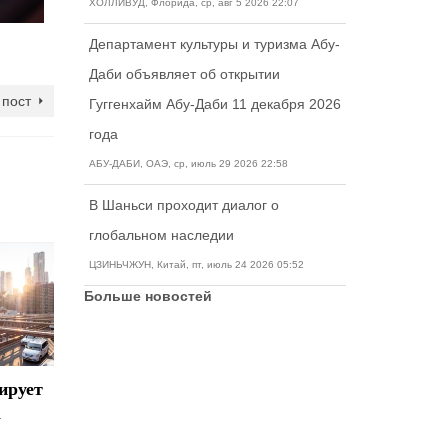
ХОЛЛИВУД, Флорида, ср, авг 5 2026 22:07
Департамент культуры и туризма Абу-
Даби объявляет об открытии
пост
Гуггенхайм Абу-Даби 11 декабря 2026
года
АБУ-ДАБИ, ОАЭ, ср, июль 29 2026 22:58
В Шаньси проходит диалог о
глобальном наследии
ЦЗИНЬЧЖУН, Китай, пт, июль 24 2026 05:52
Больше новостей
ирует
Обновленное
Что делать,
Рейтинг
а
руководство
если вы
лучших
по
просрочили
городов 