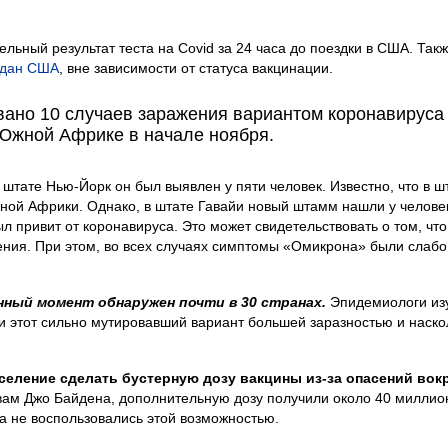
льный результат теста на Covid за 24 часа до поездки в США. Такж
ждан США
, вне зависимости от статуса вакцинации.
ано 10 случаев заражения вариантом коронавируса
Южной Африке в начале ноября.
штате Нью-Йорк он был выявлен у пяти человек. Известно, что в ш
ой Африки. Однако, в штате Гавайи новый штамм нашли у челове
л привит от коронавируса. Это может свидетельствовать о том, что
ения. При этом, во всех случаях симптомы «Омикрона» были слабо
нный момент обнаружен почти в 30 странах.
Эпидемиологи из
и этот сильно мутировавший вариант большей заразностью и наско
еление сделать бустерную дозу вакцины из-за опасений вок
вам Джо Байдена, дополнительную дозу получили около 40 миллио
а не воспользовались этой возможностью.