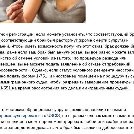
тной регистрации, если можете установить, что соответствующий б
соответствующий брак был расторгнут (кроме смерти супруга) и
ний. Чтобы иметь возможность получить этот отказ, брак должен б
ода, даже если ваш брак был аннулирован, вы все равно можете за
йство об отмене условий из-за того, что процедура развода или
вершен, вы не можете подать заявление об отказе от требований
осовестности». Однако, если статус условного резидента иностра
енно подать форму 1-751, и иностранец помещен на процедуру выс
т иммиграционного судьи, чтобы разрешить завершение процедуры 
I-551 на время рассмотрения его дела иммиграционным судьей.
го жестоким обращением супругов, включая насилие в семье и
проконсультироваться с USCIS
, но в целом человек может самосто
сли он или она может продемонстрировать побои или крайняя мор
ностранец должен доказать, что брак был заключен добросовестно.