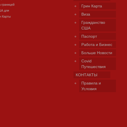
а границей
Грин Карта
ША для
Виза
н Карты
Гражданство
США
Паспорт
Работа и Бизнес
Больше Новости
Covid
Путешествия
КОНТАКТЫ
Правила и
Условия