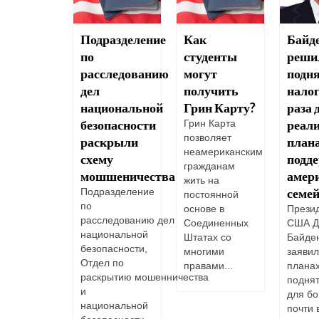
 влияют
Подразделение
Как
Байд
дународные
по
студенты
реши
здки на
расследованию
могут
подн
тус
дел
получить
налог
идента
национальной
Грин Карту?
раза 
А
безопасности
реал
Грин Карта
позволяет
раскрыли
план
тоянные
неамериканским
ли могут
схему
подд
гражданам
одно
мошшеничества
амер
жить на
жать за
семе
Подразделение
постоянной
делы
по
основе в
Прези
диненных
расследованию дел
Соединенных
США Д
ов, и
национальной
Штатах со
Байде
енные или
безопасности,
многими
заявил
ковременные
Отдел по
правами...
плана
дки
раскрытию мошенничества
поднят
но...
и
для бо
национальной
почти 