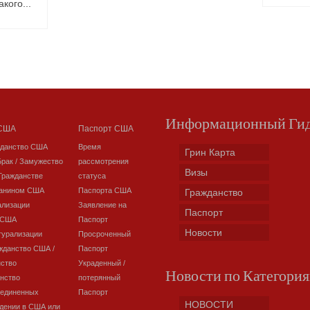
кого...
Информационный Ги
 США
Паспорт США
жданство США
Время
Грин Карта
Брак / Замужество
рассмотрения
Визы
Гражданстве
статуса
данином США
Паспорта США
Гражданство
ализации
Заявление на
Паспорт
 США
Паспорт
Новости
турализации
Просроченный
жданство США /
Паспорт
нство
Украденный /
Новости по Категори
нство
потерянный
оединенных
Паспорт
НОВОСТИ
дении в США или