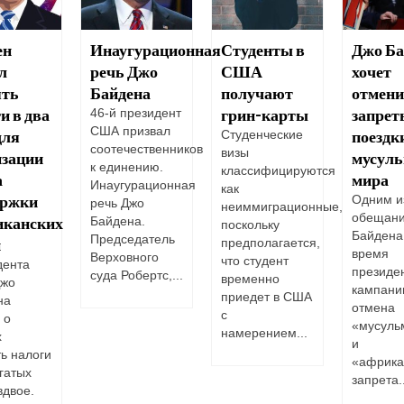
ен
Инаугурационная
Студенты в
Джо Ба
л
речь Джо
США
хочет
ять
Байдена
получают
отмени
и в два
грин-карты
запрет
46-й президент
США призвал
для
поездк
Студенческие
соотечественников
визы
изации
мусуль
к единению.
классифицируются
а
мира
Инаугурационная
как
ержки
Одним и
речь Джо
неиммиграционные,
обещани
иканских
Байдена.
поскольку
Байдена
Председатель
й
предполагается,
время
Верховного
что студент
дента
президе
суда Робертс,...
временно
жо
кампани
приедет в США
на
отмена
с
 о
«мусуль
намерением...
х
и
ь налоги
«африка
гатых
запрета..
вдвое.