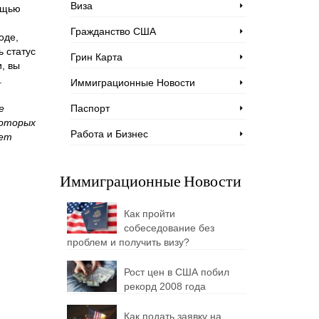
Виза
ощью
Гражданство США
оде,
ь статус
Грин Карта
и, вы
.
Иммиграционные Новости
е
Паспорт
которых
Работа и Бизнес
чет
Иммиграционные Новости
Как пройти
собеседование без
проблем и получить визу?
Рост цен в США побил
рекорд 2008 года
Как подать заявку на