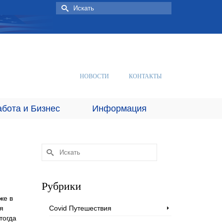
Искать:
НОВОСТИ
КОНТАКТЫ
абота и Бизнес
Информация
Искать:
Рубрики
же в
я
Covid Путешествия
тогда