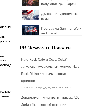
получение грин-карты
Деловая и туристическая
визы
рак был
Программа Summer Work
and Travel
ыть
просить
PR Newswire Новости
нца
Hard Rock Cafe и Coca-Cola®
ылки
развода
запускают музыкальный конкурс Hard
Rock Rising для начинающих
артистов
ХОЛЛИВУД, Флорида, ср, авг 5 2026 22:07
ятельно
альная
Департамент культуры и туризма Абу-
Даби объявляет об открытии