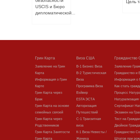
безопасности
Цель та
USCIS и Бюро
дипломатической...
Грин Карта
Виза США
Гражданство
Заявление на Грин
В-1 Бизнес Виза
Заявление Гра
Карта
В-2 Туристическая
Гражданство и 
Информация о Грин
Виза
Информация о 
Карте
Программа Виза
Как стать граж
Грин Карта через
Вэйвер
Процесс Натур
Брак
ESTA ЭСТА
Натурализация
Грин Карта на основе
Авторизация
Сертификат На
семейных связей
Путешествий
Экзамен на Гра
Грин Карта через
C-1 Транзитная
Тест на Гражда
Родственников
виза
Двойное Гражда
Грин Карта Занятости
К-1 Виза Невесты /
Гражданство С
Грин Карта
Жениха
Штатов при рож