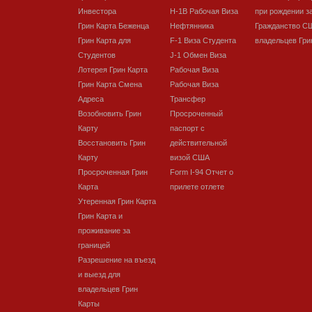
Инвестора
H-1B Рабочая Виза
при рождении з
Грин Карта Беженца
Нефтянника
Гражданство С
Грин Карта для
F-1 Виза Студента
владельцев Гри
Студентов
J-1 Обмен Виза
Лотерея Грин Карта
Рабочая Виза
Грин Карта Смена
Рабочая Виза
Адреса
Трансфер
Возобновить Грин
Просроченный
Карту
паспорт с
Восстановить Грин
действительной
Карту
визой США
Просроченная Грин
Form I-94 Отчет о
Карта
прилете отлете
Утеренная Грин Карта
Грин Карта и
проживание за
границей
Разрешение на въезд
и выезд для
владельцев Грин
Карты