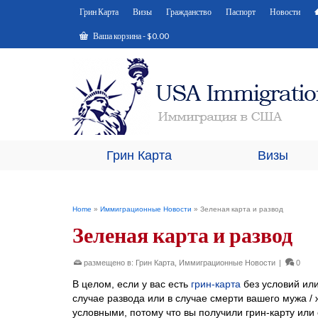
Грин Карта
Визы
Гражданство
Паспорт
Новости
Ваша корзина
-
$
0.00
Грин Карта
Визы
Home
»
Иммиграционные Новости
»
Зеленая карта и развод
Зеленая карта и развод
размещено в:
Грин Карта
,
Иммиграционные Новости
|
0
В целом, если у вас есть
грин-карта
без условий или
случае развода или в случае смерти вашего мужа /
условными, потому что вы получили грин-карту или с