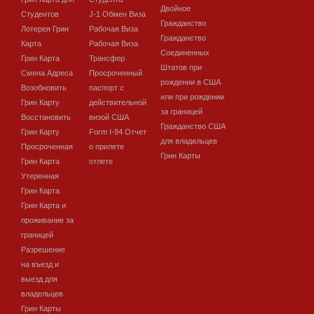
Двойное
Студентов
J-1 Обмен Виза
Гражданство
Лотерея Грин
Рабочая Виза
Гражданство
Карта
Рабочая Виза
Соединенных
Грин Карта
Трансфер
Штатов при
Смена Адреса
Просроченный
рождении в США
Возобновить
паспорт с
или при рождении
Грин Карту
действительной
за границей
Восстановить
визой США
Гражданство США
Грин Карту
Form I-94 Отчет
для владельцев
Просроченная
о прилете
Грин Карты
Грин Карта
отлете
Утеренная
Грин Карта
Грин Карта и
проживание за
границей
Разрешение
на въезд и
выезд для
владельцев
Грин Карты