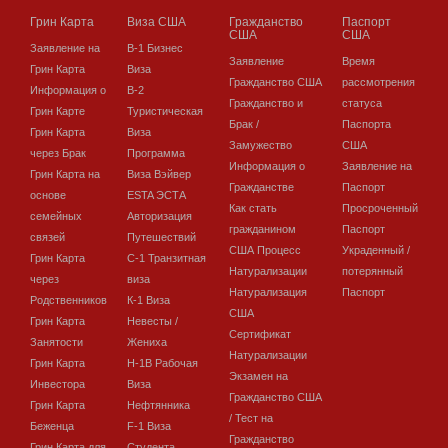
Грин Карта
Виза США
Гражданство
Паспорт
США
США
Заявление на
В-1 Бизнес
Заявление
Время
Грин Карта
Виза
Гражданство США
рассмотрения
Информация о
В-2
Гражданство и
статуса
Грин Карте
Туристическая
Брак /
Паспорта
Грин Карта
Виза
Замужество
США
через Брак
Программа
Информация о
Заявление на
Грин Карта на
Виза Вэйвер
Гражданстве
Паспорт
основе
ESTA ЭСТА
Как стать
Просроченный
семейных
Авторизация
гражданином
Паспорт
связей
Путешествий
США Процесс
Украденный /
Грин Карта
C-1 Транзитная
Натурализации
потерянный
через
виза
Натурализация
Паспорт
Родственников
К-1 Виза
США
Грин Карта
Невесты /
Сертификат
Занятости
Жениха
Натурализации
Грин Карта
H-1B Рабочая
Экзамен на
Инвестора
Виза
Гражданство США
Грин Карта
Нефтянника
/ Тест на
Беженца
F-1 Виза
Гражданство
Грин Карта для
Студента