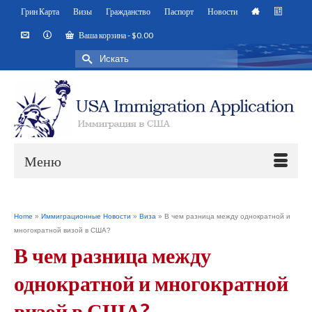
Грин Карта
Визы
Гражданство
Паспорт
Новости
Ваша корзина
-
$
0.00
Искать:
Меню
Home
»
Иммиграционные Новости
»
Виза
»
В чем разница между однократной и
многократной визой в США?
В чем разница между
однократной и многократной
визой в США?