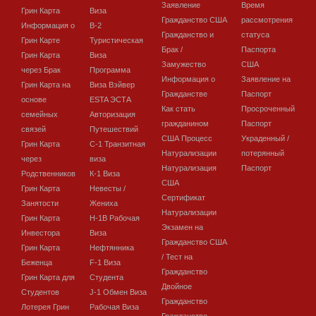
Заявление
Время
Грин Карта
Виза
Гражданство США
рассмотрения
Информация о
В-2
Гражданство и
статуса
Грин Карте
Туристическая
Брак /
Паспорта
Грин Карта
Виза
Замужество
США
через Брак
Программа
Информация о
Заявление на
Грин Карта на
Виза Вэйвер
Гражданстве
Паспорт
основе
ESTA ЭСТА
Как стать
Просроченный
семейных
Авторизация
гражданином
Паспорт
связей
Путешествий
США Процесс
Украденный /
Грин Карта
C-1 Транзитная
Натурализации
потерянный
через
виза
Натурализация
Паспорт
Родственников
К-1 Виза
США
Грин Карта
Невесты /
Сертификат
Занятости
Жениха
Натурализации
Грин Карта
H-1B Рабочая
Экзамен на
Инвестора
Виза
Гражданство США
Грин Карта
Нефтянника
/ Тест на
Беженца
F-1 Виза
Гражданство
Грин Карта для
Студента
Двойное
Студентов
J-1 Обмен Виза
Гражданство
Лотерея Грин
Рабочая Виза