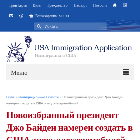
Грин Карта
Визы
Гражданство
Паспорт
Новости
Ваша корзина
-
$
0.00
Искать:
Меню
Home
»
Иммиграционные Новости
»
Новоизбранный президент Джо Байден
намерен создать в США эпоху электромобилей
Новоизбранный президент
Джо Байден намерен создать в
США эпоху электромобилей