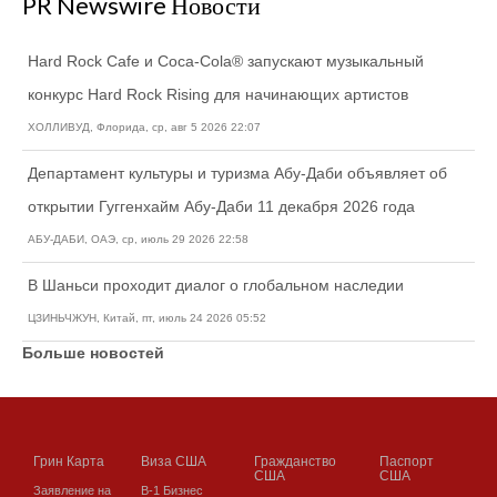
PR Newswire Новости
Hard Rock Cafe и Coca-Cola® запускают музыкальный
конкурс Hard Rock Rising для начинающих артистов
ХОЛЛИВУД, Флорида, ср, авг 5 2026 22:07
Департамент культуры и туризма Абу-Даби объявляет об
открытии Гуггенхайм Абу-Даби 11 декабря 2026 года
АБУ-ДАБИ, ОАЭ, ср, июль 29 2026 22:58
В Шаньси проходит диалог о глобальном наследии
ЦЗИНЬЧЖУН, Китай, пт, июль 24 2026 05:52
Больше новостей
Грин Карта
Виза США
Гражданство
Паспорт
США
США
Заявление на
В-1 Бизнес