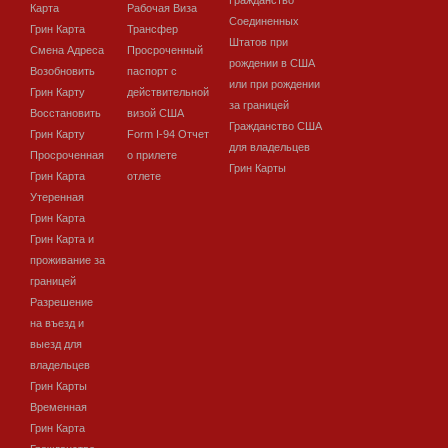
Гражданство
Карта
Рабочая Виза
Соединенных
Грин Карта
Трансфер
Штатов при
Смена Адреса
Просроченный
рождении в США
Возобновить
паспорт с
или при рождении
Грин Карту
действительной
за границей
Восстановить
визой США
Гражданство США
Грин Карту
Form I-94 Отчет
для владельцев
Просроченная
о прилете
Грин Карты
Грин Карта
отлете
Утеренная
Грин Карта
Грин Карта и
проживание за
границей
Разрешение
на въезд и
выезд для
владельцев
Грин Карты
Временная
Грин Карта