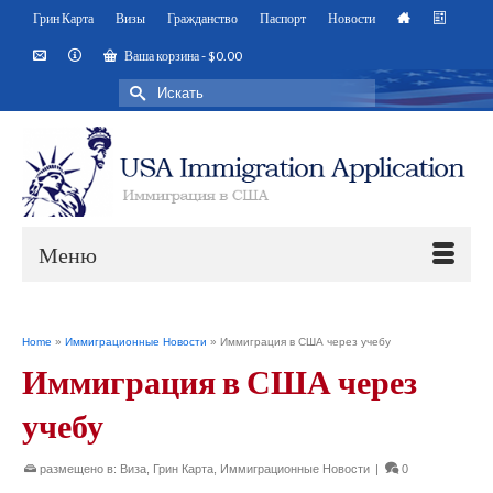
Грин Карта
Визы
Гражданство
Паспорт
Новости
Ваша корзина
-
$
0.00
Искать:
Меню
Home
»
Иммиграционные Новости
»
Иммиграция в США через учебу
Иммиграция в США через
учебу
размещено в:
Виза
,
Грин Карта
,
Иммиграционные Новости
|
0