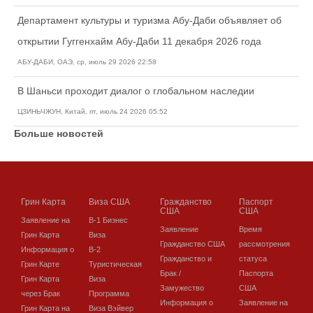
Департамент культуры и туризма Абу-Даби объявляет об
открытии Гуггенхайм Абу-Даби 11 декабря 2026 года
АБУ-ДАБИ, ОАЭ, ср, июль 29 2026 22:58
В Шаньси проходит диалог о глобальном наследии
ЦЗИНЬЧЖУН, Китай, пт, июль 24 2026 05:52
Больше новостей
Грин Карта
Виза США
Гражданство
Паспорт
США
США
Заявление на
В-1 Бизнес
Заявление
Время
Грин Карта
Виза
Гражданство США
рассмотрения
Информация о
В-2
Гражданство и
статуса
Грин Карте
Туристическая
Брак /
Паспорта
Грин Карта
Виза
Замужество
США
через Брак
Программа
Информация о
Заявление на
Грин Карта на
Виза Вэйвер