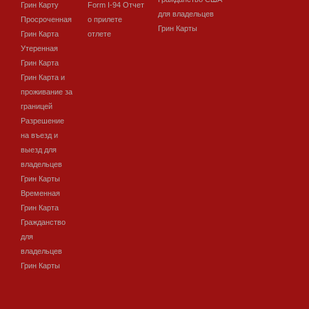
Грин Карту
Form I-94 Отчет
для владельцев
Просроченная
о прилете
Грин Карты
Грин Карта
отлете
Утеренная
Грин Карта
Грин Карта и
проживание за
границей
Разрешение
на въезд и
выезд для
владельцев
Грин Карты
Временная
Грин Карта
Гражданство
для
владельцев
Грин Карты