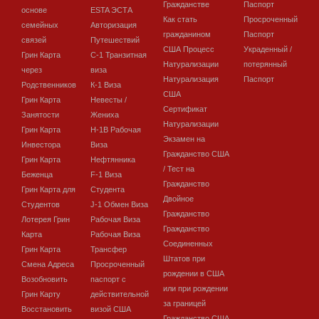
Гражданстве
Паспорт
основе
ESTA ЭСТА
Как стать
Просроченный
семейных
Авторизация
гражданином
Паспорт
связей
Путешествий
США Процесс
Украденный /
Грин Карта
C-1 Транзитная
Натурализации
потерянный
через
виза
Натурализация
Паспорт
Родственников
К-1 Виза
США
Грин Карта
Невесты /
Сертификат
Занятости
Жениха
Натурализации
Грин Карта
H-1B Рабочая
Экзамен на
Инвестора
Виза
Гражданство США
Грин Карта
Нефтянника
/ Тест на
Беженца
F-1 Виза
Гражданство
Грин Карта для
Студента
Двойное
Студентов
J-1 Обмен Виза
Гражданство
Лотерея Грин
Рабочая Виза
Гражданство
Карта
Рабочая Виза
Соединенных
Грин Карта
Трансфер
Штатов при
Смена Адреса
Просроченный
рождении в США
Возобновить
паспорт с
или при рождении
Грин Карту
действительной
за границей
Восстановить
визой США
Гражданство США