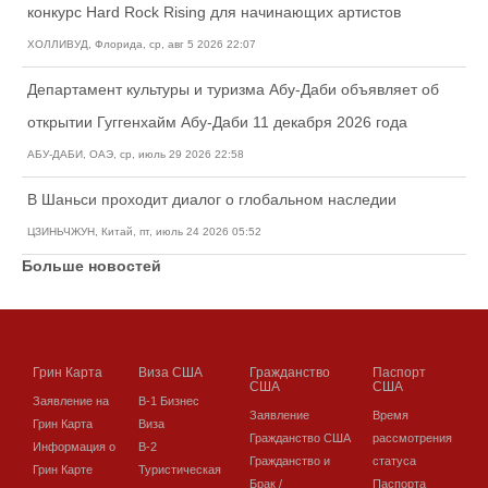
конкурс Hard Rock Rising для начинающих артистов
ХОЛЛИВУД, Флорида, ср, авг 5 2026 22:07
Департамент культуры и туризма Абу-Даби объявляет об
открытии Гуггенхайм Абу-Даби 11 декабря 2026 года
АБУ-ДАБИ, ОАЭ, ср, июль 29 2026 22:58
В Шаньси проходит диалог о глобальном наследии
ЦЗИНЬЧЖУН, Китай, пт, июль 24 2026 05:52
Больше новостей
Грин Карта
Виза США
Гражданство
Паспорт
США
США
Заявление на
В-1 Бизнес
Заявление
Время
Грин Карта
Виза
Гражданство США
рассмотрения
Информация о
В-2
Гражданство и
статуса
Грин Карте
Туристическая
Брак /
Паспорта