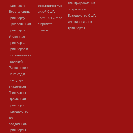
или при рождении
Грин Карту
действительной
за границей
Восстановить
визой США
Гражданство США
Грин Карту
Form I-94 Отчет
для владельцев
Просроченная
о прилете
Грин Карты
Грин Карта
отлете
Утеренная
Грин Карта
Грин Карта и
проживание за
границей
Разрешение
на въезд и
выезд для
владельцев
Грин Карты
Временная
Грин Карта
Гражданство
для
владельцев
Грин Карты