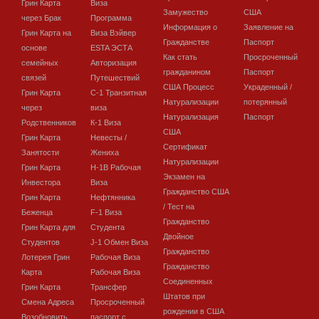
Грин Карта
Виза
Замужество
США
через Брак
Программа
Информация о
Заявление на
Грин Карта на
Виза Вэйвер
Гражданстве
Паспорт
основе
ESTA ЭСТА
Как стать
Просроченный
семейных
Авторизация
гражданином
Паспорт
связей
Путешествий
США Процесс
Украденный /
Грин Карта
C-1 Транзитная
Натурализации
потерянный
через
виза
Натурализация
Паспорт
Родственников
К-1 Виза
США
Грин Карта
Невесты /
Сертификат
Занятости
Жениха
Натурализации
Грин Карта
H-1B Рабочая
Экзамен на
Инвестора
Виза
Гражданство США
Грин Карта
Нефтянника
/ Тест на
Беженца
F-1 Виза
Гражданство
Грин Карта для
Студента
Двойное
Студентов
J-1 Обмен Виза
Гражданство
Лотерея Грин
Рабочая Виза
Гражданство
Карта
Рабочая Виза
Соединенных
Грин Карта
Трансфер
Штатов при
Смена Адреса
Просроченный
рождении в США
Возобновить
паспорт с