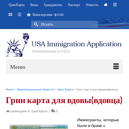
Грин Карта
Визы
Гражданство
Паспорт
Новости
Ваша корзина
-
$
0.00
Искать:
Меню
Home
»
Иммиграционные Новости
»
Грин Карта
»
Грин карта для вдовы(вдовца)
Грин карта для вдовы(вдовца)
размещено в:
Грин Карта
|
0
Иммигранты, которые
были в браке с