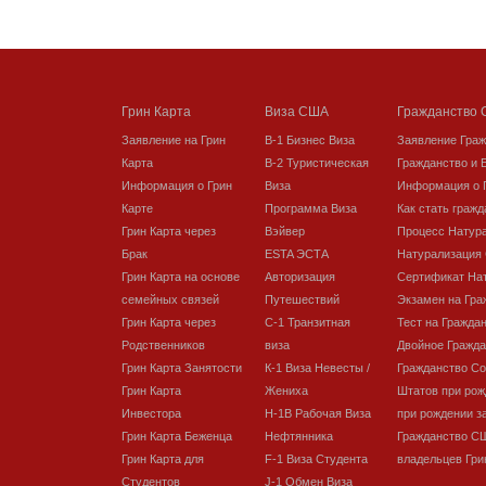
Грин Карта
Виза США
Гражданство
Заявление на Грин
В-1 Бизнес Виза
Заявление Гра
Карта
В-2 Туристическая
Гражданство и 
Информация о Грин
Виза
Информация о 
Карте
Программа Виза
Как стать граж
Грин Карта через
Вэйвер
Процесс Натур
Брак
ESTA ЭСТА
Натурализация
Грин Карта на основе
Авторизация
Сертификат На
семейных связей
Путешествий
Экзамен на Гра
Грин Карта через
C-1 Транзитная
Тест на Гражда
Родственников
виза
Двойное Гражда
Грин Карта Занятости
К-1 Виза Невесты /
Гражданство С
Грин Карта
Жениха
Штатов при рож
Инвестора
H-1B Рабочая Виза
при рождении з
Грин Карта Беженца
Нефтянника
Гражданство С
Грин Карта для
F-1 Виза Студента
владельцев Гри
Студентов
J-1 Обмен Виза