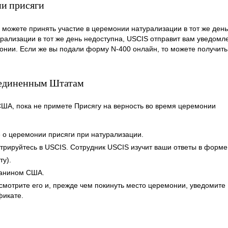
ии присяги
 можете принять участие в церемонии натурализации в тот же день,
рализации в тот же день недоступна, USCIS отправит вам уведомл
нии. Если же вы подали форму N-400 онлайн, то можете получить
Соединенным Штатам
США, пока не примете Присягу на верность во время церемонии
 о церемонии присяги при натурализации.
трируйтесь в USCIS. Сотрудник USCIS изучит ваши ответы в форме
ту).
жданином США.
осмотрите его и, прежде чем покинуть место церемонии, уведомите
фикате.