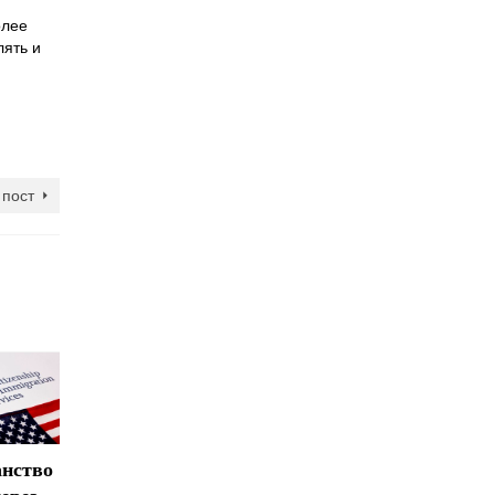
олее
лять и
пост
нство
ерез