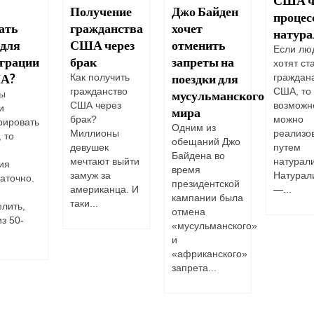
Получение
Джо Байден
процес
ать
гражданства
хочет
натура
 для
США через
отменить
Если лю
грации
брак
запреты на
хотят ст
А?
поездки для
граждан
Как получить
США, то 
гражданство
мусульманского
вы
возможн
США через
и
мира
можно
брак?
рировать
Одним из
реализо
Миллионы
 то
обещаний Джо
путем
девушек
Байдена во
натурал
мечтают выйти
ия
время
Натурал
замуж за
аточно.
президентской
—...
американца. И
кампании была
таки...
лить,
отмена
из 50-
«мусульманского»
и
«африканского»
запрета...