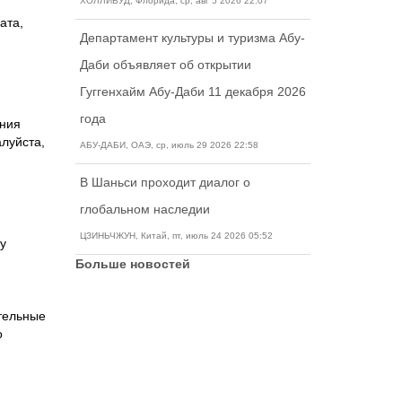
ХОЛЛИВУД, Флорида, ср, авг 5 2026 22:07
ата,
Департамент культуры и туризма Абу-
Даби объявляет об открытии
Гуггенхайм Абу-Даби 11 декабря 2026
года
ения
алуйста,
АБУ-ДАБИ, ОАЭ, ср, июль 29 2026 22:58
В Шаньси проходит диалог о
глобальном наследии
ЦЗИНЬЧЖУН, Китай, пт, июль 24 2026 05:52
у
Больше новостей
тельные
о