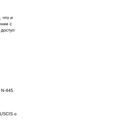
 что и
ение с
 доступ
 N-445.
 USCIS о