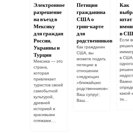
ача
Электронное
Петиция
Как
детельства
разрешение
гражданина
выбр
ождении
на въезд в
США о
штат
Мексику
грин-карте
имми
е
ности
для граждан
для
в СШ
т
России,
родственников
Если 
икнуть при
решил
Украины и
Как гражданин
че
иммиг
США, вы
Турции
етельства
в США,
можете подать
ждении?
Мексика — это
одного
петицию в
дый
страна,
решен
отношении
тель
которая
недост
следующих
тится о
привлекает
Важно
«ближайших
шем
туристов своей
опреде
родственников»:
щем...
самобытной
какой 
Ваш супруг;
культурой,
ти...
Ваш...
древней
историей и
красивыми
пляжами....