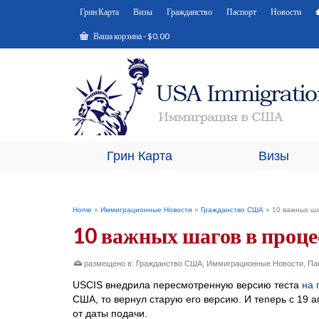
Грин Карта
Визы
Гражданство
Паспорт
Новости
Ваша корзина
-
$
0.00
Грин Карта
Визы
Home
»
Иммиграционные Новости
»
Гражданство США
»
10 важных ша
10 важных шагов в проц
размещено в:
Гражданство США
,
Иммиграционные Новости
,
Па
USCIS внедрила пересмотренную версию теста
на 
США, то вернул старую его версию. И теперь с 19 
от даты подачи.