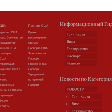
Информационный Ги
 США
Паспорт США
жданство США
Время
Грин Карта
Брак / Замужество
рассмотрения
Визы
Гражданстве
статуса
данином США
Паспорта США
Гражданство
ализации
Заявление на
Паспорт
 США
Паспорт
Новости
турализации
Просроченный
жданство США /
Паспорт
нство
Украденный /
Новости по Категори
нство
потерянный
оединенных
Паспорт
НОВОСТИ
дении в США или
а границей
Грин Карта
ША для
Виза
н Карты
Гражданство