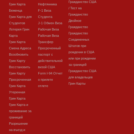
Гражданство США
Грин Карта
Нефтянника
/ Тест на
Беженца
F-1 Виза
Гражданство
Грин Карта для
Студента
Двойное
Студентов
J-1 Обмен Виза
Гражданство
Лотерея Грин
Рабочая Виза
Гражданство
Карта
Рабочая Виза
Соединенных
Грин Карта
Трансфер
Штатов при
Смена Адреса
Просроченный
рождении в США
Возобновить
паспорт с
или при рождении
Грин Карту
действительной
за границей
Восстановить
визой США
Гражданство США
Грин Карту
Form I-94 Отчет
для владельцев
Просроченная
о прилете
Грин Карты
Грин Карта
отлете
Утеренная
Грин Карта
Грин Карта и
проживание за
границей
Разрешение
на въезд и