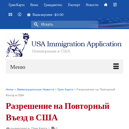
Грин Карта
Визы
Гражданство
Паспорт
Новости
Ваша корзина
-
$
0.00
Искать:
Меню
Home
»
Иммиграционные Новости
»
Грин Карта
»
Разрешение на Повторный
Въезд в США
Разрешение на Повторный
Въезд в США
размещено в:
Грин Карта
|
0