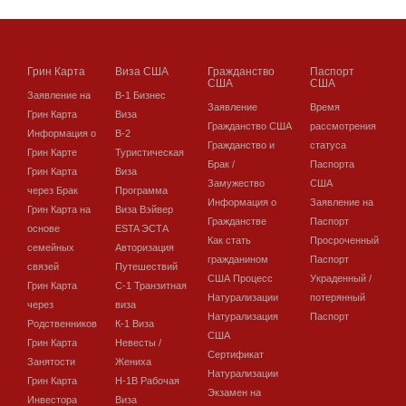
Грин Карта
Виза США
Гражданство
Паспорт
США
США
Заявление на
В-1 Бизнес
Заявление
Время
Грин Карта
Виза
Гражданство США
рассмотрения
Информация о
В-2
Гражданство и
статуса
Грин Карте
Туристическая
Брак /
Паспорта
Грин Карта
Виза
Замужество
США
через Брак
Программа
Информация о
Заявление на
Грин Карта на
Виза Вэйвер
Гражданстве
Паспорт
основе
ESTA ЭСТА
Как стать
Просроченный
семейных
Авторизация
гражданином
Паспорт
связей
Путешествий
США Процесс
Украденный /
Грин Карта
C-1 Транзитная
Натурализации
потерянный
через
виза
Натурализация
Паспорт
Родственников
К-1 Виза
США
Грин Карта
Невесты /
Сертификат
Занятости
Жениха
Натурализации
Грин Карта
H-1B Рабочая
Экзамен на
Инвестора
Виза