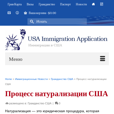
Грин Карта
Визы
Гражданство
Паспорт
Новости
Ваша корзина
-
$
0.00
Искать:
Меню
Home
»
Иммиграционные Новости
»
Гражданство США
»
Процесс натурализации
США
Процесс натурализации США
размещено в:
Гражданство США
|
0
Натурализация — это юридическая процедура, которая