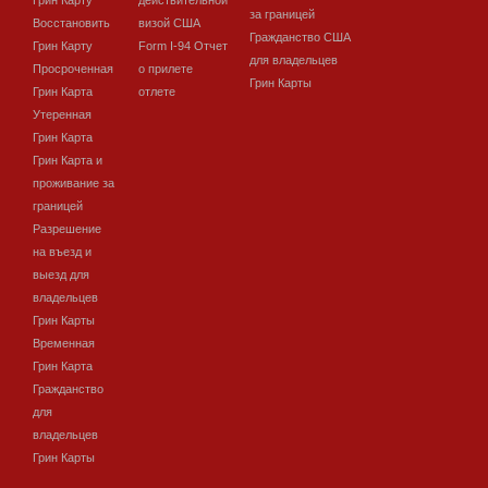
Грин Карту
действительной
за границей
Восстановить
визой США
Гражданство США
Грин Карту
Form I-94 Отчет
для владельцев
Просроченная
о прилете
Грин Карты
Грин Карта
отлете
Утеренная
Грин Карта
Грин Карта и
проживание за
границей
Разрешение
на въезд и
выезд для
владельцев
Грин Карты
Временная
Грин Карта
Гражданство
для
владельцев
Грин Карты