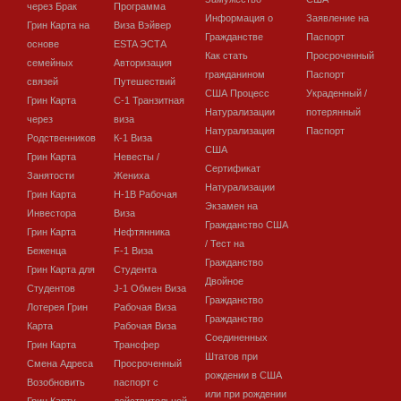
через Брак
Программа
Информация о
Заявление на
Грин Карта на
Виза Вэйвер
Гражданстве
Паспорт
основе
ESTA ЭСТА
Как стать
Просроченный
семейных
Авторизация
гражданином
Паспорт
связей
Путешествий
США Процесс
Украденный /
Грин Карта
C-1 Транзитная
Натурализации
потерянный
через
виза
Натурализация
Паспорт
Родственников
К-1 Виза
США
Грин Карта
Невесты /
Сертификат
Занятости
Жениха
Натурализации
Грин Карта
H-1B Рабочая
Экзамен на
Инвестора
Виза
Гражданство США
Грин Карта
Нефтянника
/ Тест на
Беженца
F-1 Виза
Гражданство
Грин Карта для
Студента
Двойное
Студентов
J-1 Обмен Виза
Гражданство
Лотерея Грин
Рабочая Виза
Гражданство
Карта
Рабочая Виза
Соединенных
Грин Карта
Трансфер
Штатов при
Смена Адреса
Просроченный
рождении в США
Возобновить
паспорт с
или при рождении