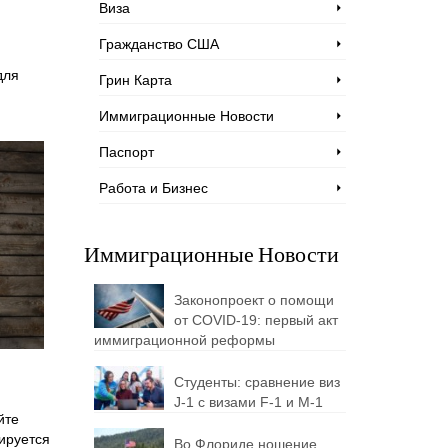
Виза
Гражданство США
для
Грин Карта
Иммиграционные Новости
Паспорт
Работа и Бизнес
Иммиграционные Новости
Законопроект о помощи
от COVID-19: первый акт
иммиграционной реформы
Студенты: сравнение виз
J-1 с визами F-1 и M-1
йте
ируется
Во Флориде ношение