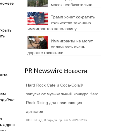
 можете
масок необязательно
Трамп хочет сократить
количество законных
иммигрантов наполовину
ткрыть
ять
Иммигранты не могут
оплачивать очень
дорогие госпитали
PR Newswire Новости
ните
Hard Rock Cafe и Coca-Cola®
шем
запускают музыкальный конкурс Hard
вируйте
Rock Rising для начинающих
артистов
о
ХОЛЛИВУД, Флорида, ср, авг 5 2026 22:07
ь адрес
рмы