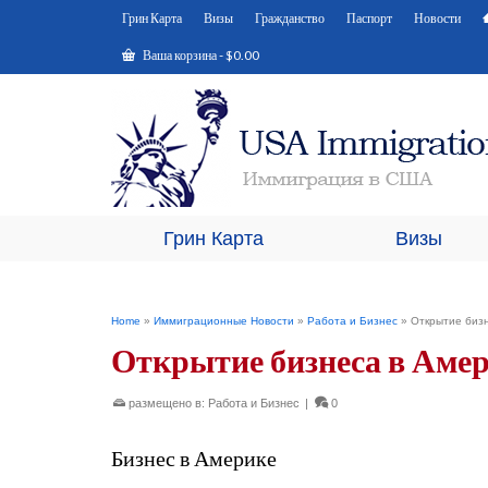
Грин Карта
Визы
Гражданство
Паспорт
Новости
Ваша корзина
-
$
0.00
Грин Карта
Визы
Home
»
Иммиграционные Новости
»
Работа и Бизнес
»
Открытие биз
Открытие бизнеса в Аме
размещено в:
Работа и Бизнес
|
0
Бизнес в Америке