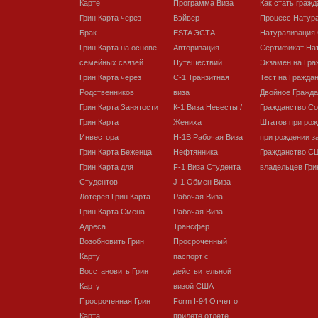
Карте
Программа Виза
Как стать граж
Грин Карта через
Вэйвер
Процесс Натур
Брак
ESTA ЭСТА
Натурализация
Грин Карта на основе
Авторизация
Сертификат На
семейных связей
Путешествий
Экзамен на Гра
Грин Карта через
C-1 Транзитная
Тест на Гражда
Родственников
виза
Двойное Гражда
Грин Карта Занятости
К-1 Виза Невесты /
Гражданство С
Грин Карта
Жениха
Штатов при рож
Инвестора
H-1B Рабочая Виза
при рождении з
Грин Карта Беженца
Нефтянника
Гражданство С
Грин Карта для
F-1 Виза Студента
владельцев Гри
Студентов
J-1 Обмен Виза
Лотерея Грин Карта
Рабочая Виза
Грин Карта Смена
Рабочая Виза
Адреса
Трансфер
Возобновить Грин
Просроченный
Карту
паспорт с
Восстановить Грин
действительной
Карту
визой США
Просроченная Грин
Form I-94 Отчет о
Карта
прилете отлете