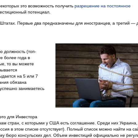
некоторых это возможность получить
разрешение на постоянное
вестиционный потенциал.
 Штатах. Первые два предназначены для иностранцев, а третий — 
ю должность (топ-
е более года в
ые, то вы можете
зывается
дается на 5 или 7
пания обязана
 успешно занимаетесь
это для Инвестора
анам стран, с которыми у США есть соглашение. Среди них Украина,
оссия в этом списке отсутствует). Полный список можно найти на са
ному бюро консульских дел. Объем инвестиций официально не регул