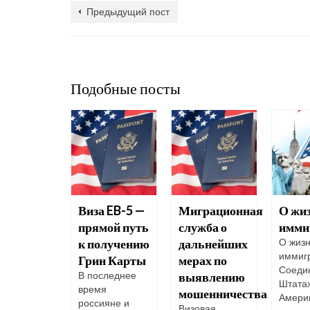
Предыдущий пост
Подобные посты
ота на
Виза EB-5 —
Миграционная
О жи
изном
прямой путь
служба о
имми
ере – с
к получению
дальнейших
О жиз
иммиг
о начать
Грин Карты
мерах по
Соеди
выявлению
та,
В последнее
Штата
рая
время
мошенничества
Амери
осит
россияне и
Визовая