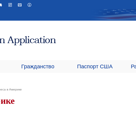
Гражданство
Паспорт США
Р
неса в Америке
рике