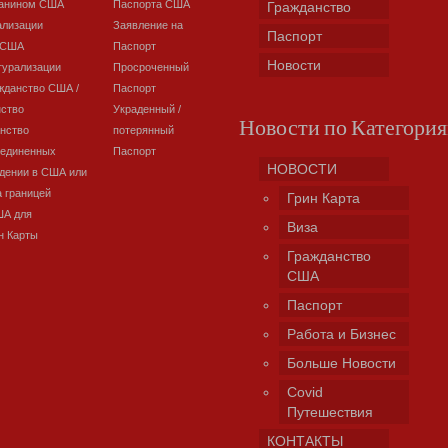
данином США
Паспорта США
Гражданство
ализации
Заявление на
Паспорт
 США
Паспорт
Новости
турализации
Просроченный
жданство США /
Паспорт
нство
Украденный /
Новости по Категори
нство
потерянный
оединенных
Паспорт
НОВОСТИ
дении в США или
а границей
Грин Карта
ША для
Виза
н Карты
Гражданство
США
Паспорт
Работа и Бизнес
Больше Новости
Covid
Путешествия
КОНТАКТЫ