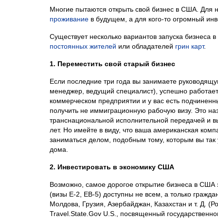
Многие пытаются открыть свой бизнес в США. Для 
проживание
в будущем, а для кого-то огромный ин
Существует несколько вариантов запуска бизнеса в
постоянных жителей
или обладателей
грин карт
.
1. Переместить свой старый бизнес
Если последние три года вы занимаете руководящу
менеджер, ведущий специалист), успешно работает
коммерческом предприятии и у вас есть подчиненн
получить не иммиграционную рабочую визу. Это на
транснациональной исполнительной передачей и вы
лет. Но имейте в виду, что ваша американская ком
заниматься делом, подобным тому, которым вы так
дома.
2. Инвестировать в экономику США
Возможно, самое дорогое открытие бизнеса в США 
(визы E-2, EB-5) доступны не всем, а только гражд
Молдова, Грузия, Азербайджан, Казахстан и т. Д. (Р
Travel.State.Gov U.S., посвященный государствен