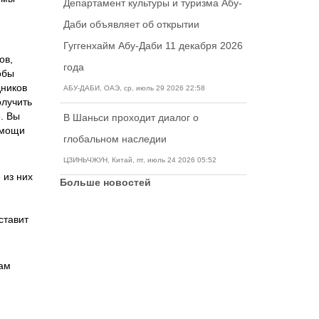
Департамент культуры и туризма Абу-
Даби объявляет об открытии
Гуггенхайм Абу-Даби 11 декабря 2026
ов,
года
обы
дников
АБУ-ДАБИ, ОАЭ, ср, июль 29 2026 22:58
олучить
. Вы
В Шаньси проходит диалог о
омощи
глобальном наследии
ЦЗИНЬЧЖУН, Китай, пт, июль 24 2026 05:52
 из них
Больше новостей
,
ставит
там