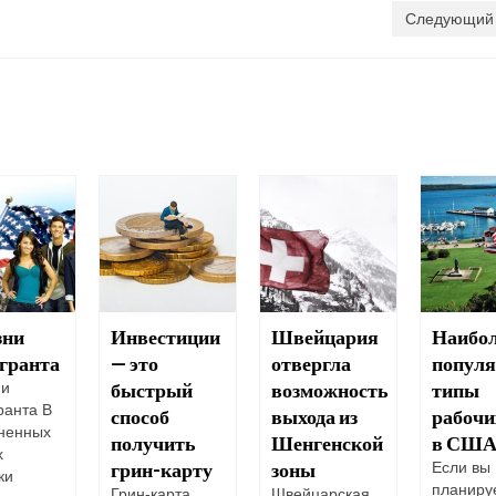
Следующий 
зни
Инвестиции
Швейцария
Наибол
гранта
— это
отвергла
попул
быстрый
возможность
типы
ни
ранта В
способ
выхода из
рабочи
ненных
получить
Шенгенской
в СШ
х
грин-карту
зоны
Если вы
ки
планиру
Грин-карта
Швейцарская