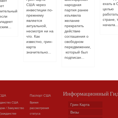
рант
ехать в 
США через
народная
ет
целью
инвестиции по-
партия ранее
нительный
работать
прежнему
изъявила
если
стране, 
является
желание
владеет
начала..
актуальной,
прекратить
ским...
несмотря ни на
действие
что. Как
соглашения о
известно, грин-
свободном
карта
передвижении,
значительно...
который был
подписан...
Информационный Ги
 США
Паспорт США
жданство США
Время
Грин Карта
Брак / Замужество
рассмотрения
Визы
Гражданстве
статуса