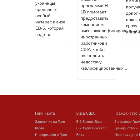
иммиг
личный
украинцы
программа H-
получа
д и дает
проявляют
1B помогает
допол
ожность
особый
предоставить
плюс, 
щать
интерес к визе
компаниям
сразу 
ичные
EB-5, которая
высококвалифицированных
англий
ки мира –
ведет к...
иностранных
т как...
работников в
США, чтобы
восполнить
недостачу
квалифицированных...
Грин Карта
Виза США
Гражданство
Заявление на Грин
В-1 Бизнес Виза
Заявление Гра
Карта
В-2 Туристическая
Гражданство и 
Информация о Грин
Виза
Информация о 