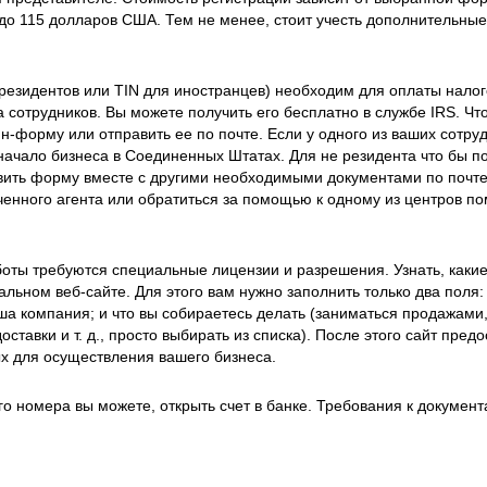
 до 115 долларов США. Тем не менее, стоит учесть дополнительные
езидентов или TIN для иностранцев) необходим для оплаты налог
а сотрудников. Вы можете получить его бесплатно в службе IRS. Чт
н-форму или отправить ее по почте. Если у одного из ваших сотру
 начало бизнеса в Соединенных Штатах. Для не резидента что бы п
авить форму вместе с другими необходимыми документами по почте
ченного агента или обратиться за помощью к одному из центров п
боты требуются специальные лицензии и разрешения. Узнать, какие
льном веб-сайте. Для этого вам нужно заполнить только два поля:
аша компания; и что вы собираетесь делать (заниматься продажами
тавки и т. д., просто выбирать из списка). После этого сайт предо
х для осуществления вашего бизнеса.
 номера вы можете, открыть счет в банке. Требования к докумен