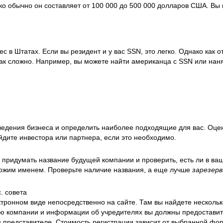
ко обычно он составляет от 100 000 до 500 000 долларов США. Вы
с в Штатах. Если вы резидент и у вас SSN, это легко. Однако как о
так сложно. Например, вы можете найти американца с SSN или нан
едения бизнеса и определить наиболее подходящие для вас. Оце
йдите инвестора или партнера, если это необходимо.
 придумать название будущей компании и проверить, есть ли в ва
хожим именем. Проверьте наличие названия, а еще лучше
зарезер
. совета
тронном виде непосредственно на сайте. Там вы найдете нескольк
ию компании и информации об учредителях вы должны предоставит
представителе. Стоимость регистрации зависит от выбранной фо