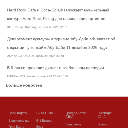
Hard Rock Cafe и Coca-Cola® запускают музыкальный
конкурс Hard Rock Rising для начинающих артистов
ХОЛЛИВУД, Флорида, ср, авг 5 2026 22:07
Департамент культуры и туризма Абу-Даби объявляет об
открытии Гуггенхайм Абу-Даби 11 декабря 2026 года
АБУ-ДАБИ, ОАЭ, ср, июль 29 2026 22:58
В Шаньси проходит диалог о глобальном наследии
ЦЗИНЬЧЖУН, Китай, пт, июль 24 2026 05:52
Больше новостей
Грин Карта
Виза США
Гражданство
Паспорт
США
США
Заявление на
В-1 Бизнес
Заявление
Время
Грин Карта
Виза