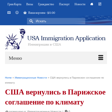
Грин Карта
Визы
Гражданство
Паспорт
Новости
Ваша корзина
-
$
0.00
Искать:
Меню
Home
»
Иммиграционные Новости
»
США вернулись в Парижское соглашение по
климату
США вернулись в Парижское
соглашение по климату
размещено в:
Иммиграционные Новости
|
0