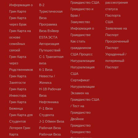
Гражданство США
рассмотрения
Информация о
В-2
Гражданство и
статуса
Грин Карте
Туристическая
Брак /
Паспорта
Грин Карта
Виза
Замужество
США
через Брак
Программа
Информация о
Заявление на
Грин Карта на
Виза Вэйвер
Гражданстве
Паспорт
основе
ESTA ЭСТА
Как стать
Просроченный
семейных
Авторизация
гражданином
Паспорт
связей
Путешествий
США Процесс
Украденный /
Грин Карта
C-1 Транзитная
Натурализации
потерянный
через
виза
Натурализация
Паспорт
Родственников
К-1 Виза
США
Грин Карта
Невесты /
Сертификат
Занятости
Жениха
Натурализации
Грин Карта
H-1B Рабочая
Экзамен на
Инвестора
Виза
Гражданство США
Грин Карта
Нефтянника
/ Тест на
Беженца
F-1 Виза
Гражданство
Грин Карта для
Студента
Двойное
Студентов
J-1 Обмен Виза
Гражданство
Лотерея Грин
Рабочая Виза
Гражданство
Карта
Рабочая Виза