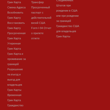
Соединенных
Грин Карта
Трансфер
Штатов при
Смена Адреса
Просроченный
рождении в США
Возобновить
паспорт с
или при рождении
Грин Карту
действительной
за границей
Восстановить
визой США
Гражданство США
Грин Карту
Form I-94 Отчет
для владельцев
Просроченная
о прилете
Грин Карты
Грин Карта
отлете
Утеренная
Грин Карта
Грин Карта и
проживание за
границей
Разрешение
на въезд и
выезд для
владельцев
Грин Карты
Временная
Грин Карта
Гражданство