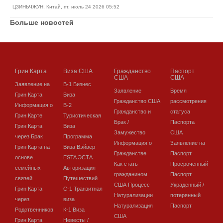
ЦЗИНЬЧЖУН, Китай, пт, июль 24 2026 05:52
Больше новостей
Грин Карта
Виза США
Гражданство
Паспорт
США
США
Заявление на
В-1 Бизнес
Заявление
Время
Грин Карта
Виза
Гражданство США
рассмотрения
Информация о
В-2
Гражданство и
статуса
Грин Карте
Туристическая
Брак /
Паспорта
Грин Карта
Виза
Замужество
США
через Брак
Программа
Информация о
Заявление на
Грин Карта на
Виза Вэйвер
Гражданстве
Паспорт
основе
ESTA ЭСТА
Как стать
Просроченный
семейных
Авторизация
гражданином
Паспорт
связей
Путешествий
США Процесс
Украденный /
Грин Карта
C-1 Транзитная
Натурализации
потерянный
через
виза
Натурализация
Паспорт
Родственников
К-1 Виза
США
Грин Карта
Невесты /