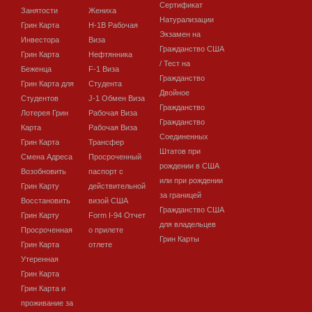
Сертификат
Занятости
Жениха
Натурализации
Грин Карта
H-1B Рабочая
Экзамен на
Инвестора
Виза
Гражданство США
Грин Карта
Нефтянника
/ Тест на
Беженца
F-1 Виза
Гражданство
Грин Карта для
Студента
Двойное
Студентов
J-1 Обмен Виза
Гражданство
Лотерея Грин
Рабочая Виза
Гражданство
Карта
Рабочая Виза
Соединенных
Грин Карта
Трансфер
Штатов при
Смена Адреса
Просроченный
рождении в США
Возобновить
паспорт с
или при рождении
Грин Карту
действительной
за границей
Восстановить
визой США
Гражданство США
Грин Карту
Form I-94 Отчет
для владельцев
Просроченная
о прилете
Грин Карты
Грин Карта
отлете
Утеренная
Грин Карта
Грин Карта и
проживание за