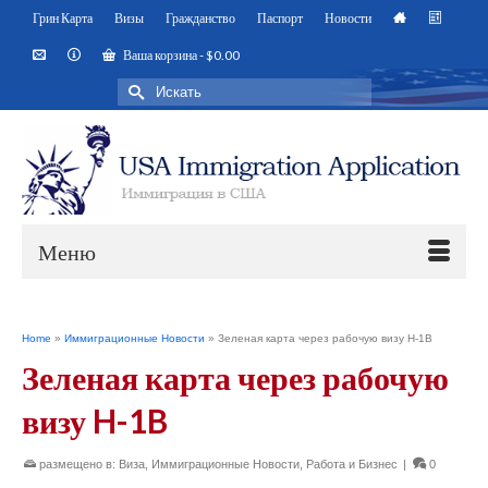
Грин Карта
Визы
Гражданство
Паспорт
Новости
Ваша корзина
-
$
0.00
Искать:
Меню
Home
»
Иммиграционные Новости
»
Зеленая карта через рабочую визу H-1B
Зеленая карта через рабочую
визу H-1B
размещено в:
Виза
,
Иммиграционные Новости
,
Работа и Бизнес
|
0