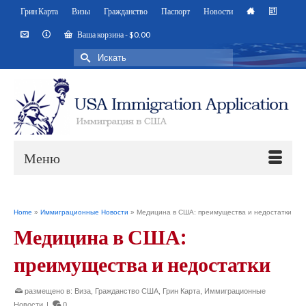
Грин Карта
Визы
Гражданство
Паспорт
Новости
Ваша корзина
-
$
0.00
Искать:
Меню
Home
»
Иммиграционные Новости
»
Медицина в США: преимущества и недостатки
Медицина в США:
преимущества и недостатки
размещено в:
Виза
,
Гражданство США
,
Грин Карта
,
Иммиграционные
Новости
|
0