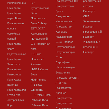
Гражданство США
рассмотрения
Информация о
В-2
Гражданство и
статуса
Грин Карте
Туристическая
Брак /
Паспорта
Грин Карта
Виза
Замужество
США
через Брак
Программа
Информация о
Заявление на
Грин Карта на
Виза Вэйвер
Гражданстве
Паспорт
основе
ESTA ЭСТА
Как стать
Просроченный
семейных
Авторизация
гражданином
Паспорт
связей
Путешествий
США Процесс
Украденный /
Грин Карта
C-1 Транзитная
Натурализации
потерянный
через
виза
Натурализация
Паспорт
Родственников
К-1 Виза
США
Грин Карта
Невесты /
Сертификат
Занятости
Жениха
Натурализации
Грин Карта
H-1B Рабочая
Экзамен на
Инвестора
Виза
Гражданство США
Грин Карта
Нефтянника
/ Тест на
Беженца
F-1 Виза
Гражданство
Грин Карта для
Студента
Двойное
Студентов
J-1 Обмен Виза
Гражданство
Лотерея Грин
Рабочая Виза
Гражданство
Карта
Рабочая Виза
Соединенных