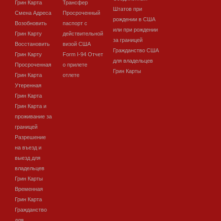
Грин Карта
Трансфер
Штатов при
Смена Адреса
Просроченный
рождении в США
Возобновить
паспорт с
или при рождении
Грин Карту
действительной
за границей
Восстановить
визой США
Гражданство США
Грин Карту
Form I-94 Отчет
для владельцев
Просроченная
о прилете
Грин Карты
Грин Карта
отлете
Утеренная
Грин Карта
Грин Карта и
проживание за
границей
Разрешение
на въезд и
выезд для
владельцев
Грин Карты
Временная
Грин Карта
Гражданство
для