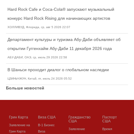
Hard Rock Cafe и Coca-Cola® запускают музыкальный
конкурс Hard Rock Rising для начинающих артистов
ХОЛЛИВУД, Флорида, ср, авг 5 2026 22:07
Департамент культуры и туризма Абу-Даби объявляет об
открытии Гуггенхайм Абу-Даби 11 декабря 2026 года
АБУ-ДАБИ, ОАЭ, ср, июль 29 2026 22:58
В Шаньси проходит диалог о глобальном наследии
ЦЗИНЬЧЖУН, Китай, пт, июль 24 2026 05:52
Больше новостей
Грин Карта
Виза США
Гражданство
Паспорт
США
США
Заявление на
В-1 Бизнес
Заявление
Время
Грин Карта
Виза