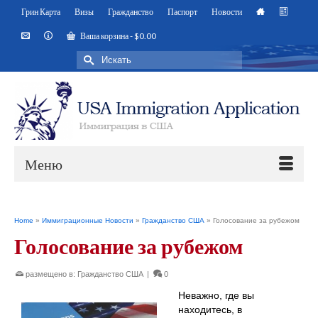
Грин Карта
Визы
Гражданство
Паспорт
Новости
Ваша корзина
-
$
0.00
Искать:
Меню
Home
»
Иммиграционные Новости
»
Гражданство США
»
Голосование за рубежом
Голосование за рубежом
размещено в:
Гражданство США
|
0
Неважно, где вы
находитесь, в