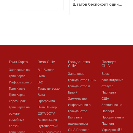
Штатов беспокоит один...
Грин Карта
Виза США
Гражданство
Паспорт
США
США
Заявление на
В-1 Бизнес
Заявление
Время
Грин Карта
Виза
Гражданство США
рассмотрения
Информация о
В-2
Гражданство и
статуса
Грин Карте
Туристическая
Брак /
Паспорта
Грин Карта
Виза
Замужество
США
через Брак
Программа
Информация о
Заявление на
Грин Карта на
Виза Вэйвер
Гражданстве
Паспорт
основе
ESTA ЭСТА
Как стать
Просроченный
семейных
Авторизация
гражданином
Паспорт
связей
Путешествий
США Процесс
Украденный /
Грин Карта
C-1 Транзитная