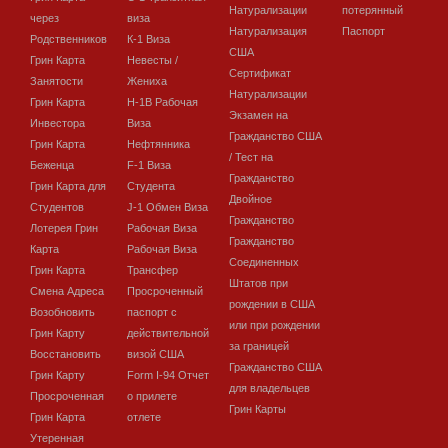
Натурализации
потерянный
через
виза
Натурализация
Паспорт
Родственников
К-1 Виза
США
Грин Карта
Невесты /
Сертификат
Занятости
Жениха
Натурализации
Грин Карта
H-1B Рабочая
Экзамен на
Инвестора
Виза
Гражданство США
Грин Карта
Нефтянника
/ Тест на
Беженца
F-1 Виза
Гражданство
Грин Карта для
Студента
Двойное
Студентов
J-1 Обмен Виза
Гражданство
Лотерея Грин
Рабочая Виза
Гражданство
Карта
Рабочая Виза
Соединенных
Грин Карта
Трансфер
Штатов при
Смена Адреса
Просроченный
рождении в США
Возобновить
паспорт с
или при рождении
Грин Карту
действительной
за границей
Восстановить
визой США
Гражданство США
Грин Карту
Form I-94 Отчет
для владельцев
Просроченная
о прилете
Грин Карты
Грин Карта
отлете
Утеренная