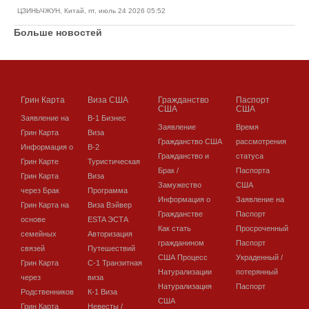
ЦЗИНЬЧЖУН, Китай, пт, июль 24 2026 05:52
Больше новостей
Грин Карта
Виза США
Гражданство
Паспорт
США
США
Заявление на
В-1 Бизнес
Заявление
Время
Грин Карта
Виза
Гражданство США
рассмотрения
Информация о
В-2
Гражданство и
статуса
Грин Карте
Туристическая
Брак /
Паспорта
Грин Карта
Виза
Замужество
США
через Брак
Программа
Информация о
Заявление на
Грин Карта на
Виза Вэйвер
Гражданстве
Паспорт
основе
ESTA ЭСТА
Как стать
Просроченный
семейных
Авторизация
гражданином
Паспорт
связей
Путешествий
США Процесс
Украденный /
Грин Карта
C-1 Транзитная
Натурализации
потерянный
через
виза
Натурализация
Паспорт
Родственников
К-1 Виза
США
Грин Карта
Невесты /