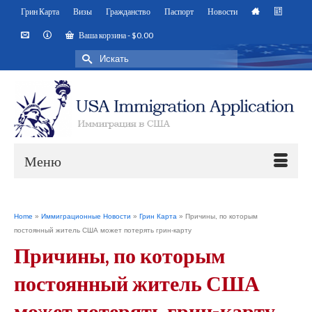
Грин Карта
Визы
Гражданство
Паспорт
Новости
Ваша корзина
-
$
0.00
Искать:
Меню
Home
»
Иммиграционные Новости
»
Грин Карта
»
Причины, по которым
постоянный житель США может потерять грин-карту
Причины, по которым
постоянный житель США
может потерять грин-карту