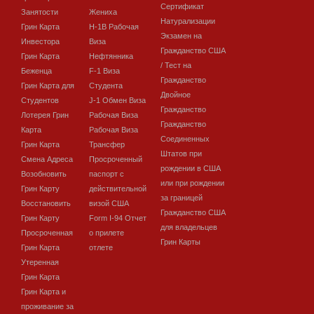
Сертификат
Занятости
Жениха
Натурализации
Грин Карта
H-1B Рабочая
Экзамен на
Инвестора
Виза
Гражданство США
Грин Карта
Нефтянника
/ Тест на
Беженца
F-1 Виза
Гражданство
Грин Карта для
Студента
Двойное
Студентов
J-1 Обмен Виза
Гражданство
Лотерея Грин
Рабочая Виза
Гражданство
Карта
Рабочая Виза
Соединенных
Грин Карта
Трансфер
Штатов при
Смена Адреса
Просроченный
рождении в США
Возобновить
паспорт с
или при рождении
Грин Карту
действительной
за границей
Восстановить
визой США
Гражданство США
Грин Карту
Form I-94 Отчет
для владельцев
Просроченная
о прилете
Грин Карты
Грин Карта
отлете
Утеренная
Грин Карта
Грин Карта и
проживание за