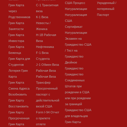
США Процесс
Украденный /
Грин Карта
C-1 Транзитная
Натурализации
потерянный
через
виза
Натурализация
Паспорт
Родственников
К-1 Виза
США
Грин Карта
Невесты /
Сертификат
Занятости
Жениха
Натурализации
Грин Карта
H-1B Рабочая
Экзамен на
Инвестора
Виза
Гражданство США
Грин Карта
Нефтянника
/ Тест на
Беженца
F-1 Виза
Гражданство
Грин Карта для
Студента
Двойное
Студентов
J-1 Обмен Виза
Гражданство
Лотерея Грин
Рабочая Виза
Гражданство
Карта
Рабочая Виза
Соединенных
Грин Карта
Трансфер
Штатов при
Смена Адреса
Просроченный
рождении в США
Возобновить
паспорт с
или при рождении
Грин Карту
действительной
за границей
Восстановить
визой США
Гражданство США
Грин Карту
Form I-94 Отчет
для владельцев
Просроченная
о прилете
Грин Карты
Грин Карта
отлете