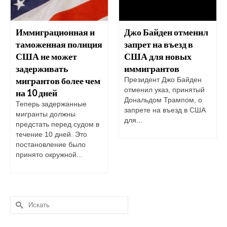
Иммиграционная и
Джо Байден отменил
таможенная полиция
запрет на въезд в
США не может
США для новых
задерживать
иммигрантов
мигрантов более чем
Президент Джо Байден
отменил указ, принятый
на 10 дней
Дональдом Трампом, о
Теперь задержанные
запрете на въезд в США
мигранты должны
для...
предстать перед судом в
течение 10 дней. Это
постановление было
принято окружной...
Искать: