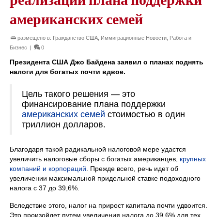
американских семей
размещено в:
Гражданство США
,
Иммиграционные Новости
,
Работа и
Бизнес
|
0
Президента США Джо Байдена заявил о планах поднять
налоги для богатых почти вдвое.
Цель такого решения — это
финансирование плана поддержки
американских семей
стоимостью в один
триллион долларов.
Благодаря такой радикальной налоговой мере удастся
увеличить налоговые сборы с богатых американцев,
крупных
компаний и корпораций
. Прежде всего, речь идет об
увеличении максимальной придельной ставке подоходного
налога с 37 до 39,6%.
Вследствие этого, налог на прирост капитала почти удвоится.
Это произойдет путем увеличения налога до 39,6% для тех,