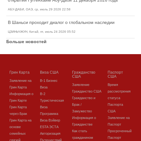
АБУ-ДАБИ, ОАЭ, ср, июль 29 2026 22:58
В Шаньси проходит диалог о глобальном наследии
ЦЗИНЬЧЖУН, Китай, пт, июль 24 2026 05:52
Больше новостей
Грин Карта
Виза США
Гражданство
Паспорт
США
США
Заявление на
В-1 Бизнес
Заявление
Время
Грин Карта
Виза
Гражданство США
рассмотрения
Информация о
В-2
Гражданство и
статуса
Грин Карте
Туристическая
Брак /
Паспорта
Грин Карта
Виза
Замужество
США
через Брак
Программа
Информация о
Заявление на
Грин Карта на
Виза Вэйвер
Гражданстве
Паспорт
основе
ESTA ЭСТА
Как стать
Просроченный
семейных
Авторизация
гражданином
Паспорт
связей
Путешествий