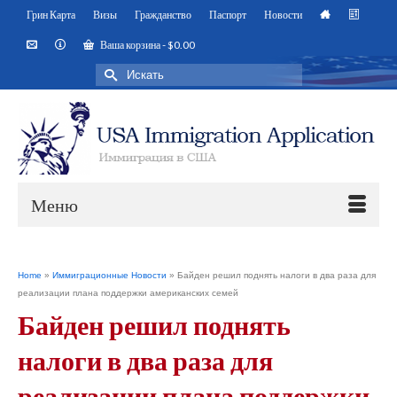
Грин Карта
Визы
Гражданство
Паспорт
Новости
Ваша корзина
-
$
0.00
Искать:
Меню
Home
»
Иммиграционные Новости
»
Байден решил поднять налоги в два раза для
реализации плана поддержки американских семей
Байден решил поднять
налоги в два раза для
реализации плана поддержки