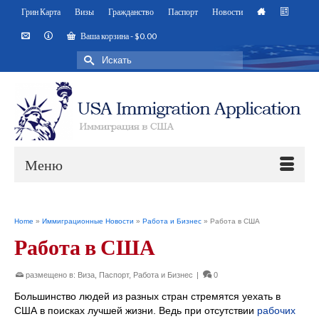
Грин Карта
Визы
Гражданство
Паспорт
Новости
Ваша корзина
-
$
0.00
Искать:
Меню
Home
»
Иммиграционные Новости
»
Работа и Бизнес
»
Работа в США
Работа в США
размещено в:
Виза
,
Паспорт
,
Работа и Бизнес
|
0
Большинство людей из разных стран стремятся уехать в
США в поисках лучшей жизни. Ведь при отсутствии
рабочих