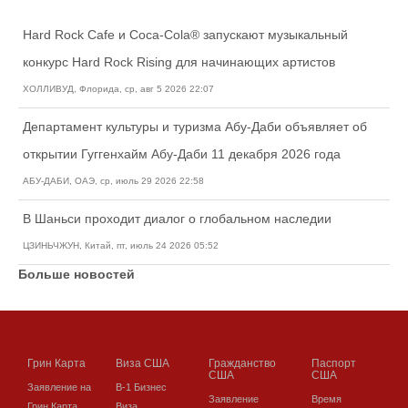
Hard Rock Cafe и Coca-Cola® запускают музыкальный
конкурс Hard Rock Rising для начинающих артистов
ХОЛЛИВУД, Флорида, ср, авг 5 2026 22:07
Департамент культуры и туризма Абу-Даби объявляет об
открытии Гуггенхайм Абу-Даби 11 декабря 2026 года
АБУ-ДАБИ, ОАЭ, ср, июль 29 2026 22:58
В Шаньси проходит диалог о глобальном наследии
ЦЗИНЬЧЖУН, Китай, пт, июль 24 2026 05:52
Больше новостей
Грин Карта
Виза США
Гражданство
Паспорт
США
США
Заявление на
В-1 Бизнес
Заявление
Время
Грин Карта
Виза