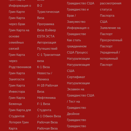
Гражданство США
рассмотрения
Информация о
В-2
Гражданство и
статуса
Грин Карте
Туристическая
Брак /
Паспорта
Грин Карта
Виза
Замужество
США
через Брак
Программа
Информация о
Заявление на
Грин Карта на
Виза Вэйвер
Гражданстве
Паспорт
основе
ESTA ЭСТА
Как стать
Просроченный
семейных
Авторизация
гражданином
Паспорт
связей
Путешествий
США Процесс
Украденный /
Грин Карта
C-1 Транзитная
Натурализации
потерянный
через
виза
Натурализация
Паспорт
Родственников
К-1 Виза
США
Грин Карта
Невесты /
Сертификат
Занятости
Жениха
Натурализации
Грин Карта
H-1B Рабочая
Экзамен на
Инвестора
Виза
Гражданство США
Грин Карта
Нефтянника
/ Тест на
Беженца
F-1 Виза
Гражданство
Грин Карта для
Студента
Двойное
Студентов
J-1 Обмен Виза
Гражданство
Лотерея Грин
Рабочая Виза
Гражданство
Карта
Рабочая Виза