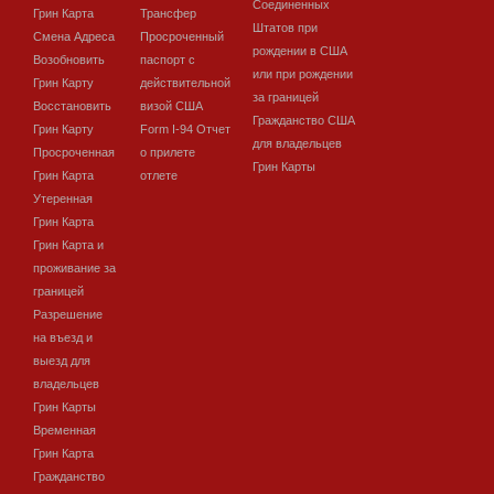
Соединенных
Грин Карта
Трансфер
Штатов при
Смена Адреса
Просроченный
рождении в США
Возобновить
паспорт с
или при рождении
Грин Карту
действительной
за границей
Восстановить
визой США
Гражданство США
Грин Карту
Form I-94 Отчет
для владельцев
Просроченная
о прилете
Грин Карты
Грин Карта
отлете
Утеренная
Грин Карта
Грин Карта и
проживание за
границей
Разрешение
на въезд и
выезд для
владельцев
Грин Карты
Временная
Грин Карта
Гражданство