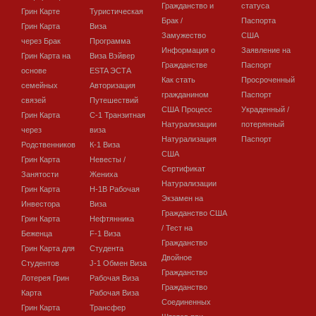
Гражданство и
статуса
Грин Карте
Туристическая
Брак /
Паспорта
Грин Карта
Виза
Замужество
США
через Брак
Программа
Информация о
Заявление на
Грин Карта на
Виза Вэйвер
Гражданстве
Паспорт
основе
ESTA ЭСТА
Как стать
Просроченный
семейных
Авторизация
гражданином
Паспорт
связей
Путешествий
США Процесс
Украденный /
Грин Карта
C-1 Транзитная
Натурализации
потерянный
через
виза
Натурализация
Паспорт
Родственников
К-1 Виза
США
Грин Карта
Невесты /
Сертификат
Занятости
Жениха
Натурализации
Грин Карта
H-1B Рабочая
Экзамен на
Инвестора
Виза
Гражданство США
Грин Карта
Нефтянника
/ Тест на
Беженца
F-1 Виза
Гражданство
Грин Карта для
Студента
Двойное
Студентов
J-1 Обмен Виза
Гражданство
Лотерея Грин
Рабочая Виза
Гражданство
Карта
Рабочая Виза
Соединенных
Грин Карта
Трансфер