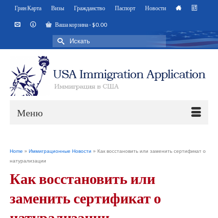
Грин Карта
Визы
Гражданство
Паспорт
Новости
Ваша корзина
-
$
0.00
Искать:
Меню
Home
»
Иммиграционные Новости
»
Как восстановить или заменить сертификат о
натурализации
Как восстановить или
заменить сертификат о
натурализации