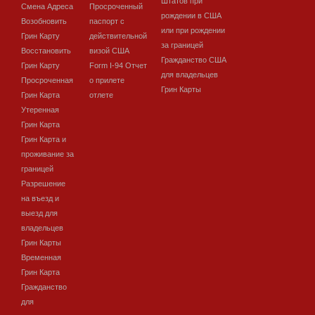
Штатов при
Смена Адреса
Просроченный
рождении в США
Возобновить
паспорт с
или при рождении
Грин Карту
действительной
за границей
Восстановить
визой США
Гражданство США
Грин Карту
Form I-94 Отчет
для владельцев
Просроченная
о прилете
Грин Карты
Грин Карта
отлете
Утеренная
Грин Карта
Грин Карта и
проживание за
границей
Разрешение
на въезд и
выезд для
владельцев
Грин Карты
Временная
Грин Карта
Гражданство
для