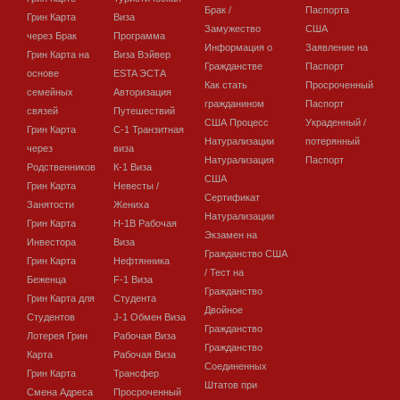
Брак /
Паспорта
Грин Карта
Виза
Замужество
США
через Брак
Программа
Информация о
Заявление на
Грин Карта на
Виза Вэйвер
Гражданстве
Паспорт
основе
ESTA ЭСТА
Как стать
Просроченный
семейных
Авторизация
гражданином
Паспорт
связей
Путешествий
США Процесс
Украденный /
Грин Карта
C-1 Транзитная
Натурализации
потерянный
через
виза
Натурализация
Паспорт
Родственников
К-1 Виза
США
Грин Карта
Невесты /
Сертификат
Занятости
Жениха
Натурализации
Грин Карта
H-1B Рабочая
Экзамен на
Инвестора
Виза
Гражданство США
Грин Карта
Нефтянника
/ Тест на
Беженца
F-1 Виза
Гражданство
Грин Карта для
Студента
Двойное
Студентов
J-1 Обмен Виза
Гражданство
Лотерея Грин
Рабочая Виза
Гражданство
Карта
Рабочая Виза
Соединенных
Грин Карта
Трансфер
Штатов при
Смена Адреса
Просроченный