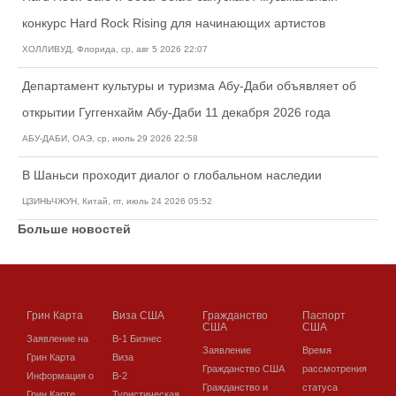
конкурс Hard Rock Rising для начинающих артистов
ХОЛЛИВУД, Флорида, ср, авг 5 2026 22:07
Департамент культуры и туризма Абу-Даби объявляет об
открытии Гуггенхайм Абу-Даби 11 декабря 2026 года
АБУ-ДАБИ, ОАЭ, ср, июль 29 2026 22:58
В Шаньси проходит диалог о глобальном наследии
ЦЗИНЬЧЖУН, Китай, пт, июль 24 2026 05:52
Больше новостей
Грин Карта
Виза США
Гражданство
Паспорт
США
США
Заявление на
В-1 Бизнес
Заявление
Время
Грин Карта
Виза
Гражданство США
рассмотрения
Информация о
В-2
Гражданство и
статуса
Грин Карте
Туристическая