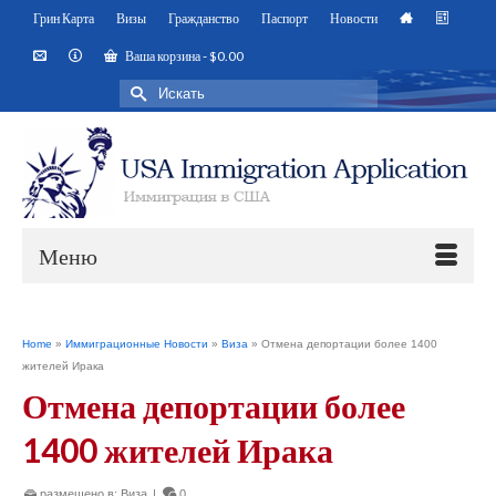
Грин Карта
Визы
Гражданство
Паспорт
Новости
Ваша корзина
-
$
0.00
Искать:
Меню
Home
»
Иммиграционные Новости
»
Виза
»
Отмена депортации более 1400
жителей Ирака
Отмена депортации более
1400 жителей Ирака
размещено в:
Виза
|
0