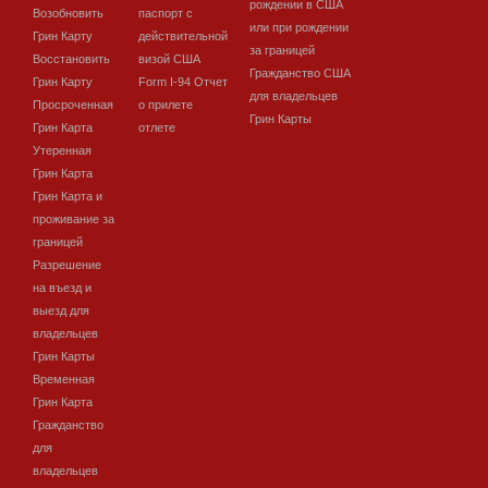
рождении в США
Возобновить
паспорт с
или при рождении
Грин Карту
действительной
за границей
Восстановить
визой США
Гражданство США
Грин Карту
Form I-94 Отчет
для владельцев
Просроченная
о прилете
Грин Карты
Грин Карта
отлете
Утеренная
Грин Карта
Грин Карта и
проживание за
границей
Разрешение
на въезд и
выезд для
владельцев
Грин Карты
Временная
Грин Карта
Гражданство
для
владельцев