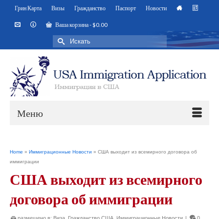
Грин Карта
Визы
Гражданство
Паспорт
Новости
Ваша корзина
-
$
0.00
Искать:
Меню
Home
»
Иммиграционные Новости
»
США выходит из всемирного договора об
иммиграции
США выходит из всемирного
договора об иммиграции
размещено в:
Виза
,
Гражданство США
,
Иммиграционные Новости
|
0