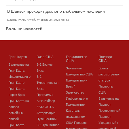
В Шаньси проходит диалог о глобальном наследии
ЦЗИНЬЧЖУН, Китай, пт, июль 24 2026 05:52
Больше новостей
Грин Карта
Виза США
Гражданство
Паспорт
США
США
Заявление на
В-1 Бизнес
Заявление
Время
Грин Карта
Виза
Гражданство США
рассмотрения
Информация о
В-2
Гражданство и
статуса
Грин Карте
Туристическая
Брак /
Паспорта
Грин Карта
Виза
Замужество
США
через Брак
Программа
Информация о
Заявление на
Грин Карта на
Виза Вэйвер
Гражданстве
Паспорт
основе
ESTA ЭСТА
Как стать
Просроченный
семейных
Авторизация
гражданином
Паспорт
связей
Путешествий
США Процесс
Украденный /
Грин Карта
C-1 Транзитная
Натурализации
потерянный