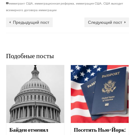
иммигрант США
,
иммиграционная реформа
,
иммиграция США
,
США выходит
всемирного договора иммиграции
Предыдущий пост
Следующий пост
Подобные посты
Байден отменил
Посетить Нью-Йорк: