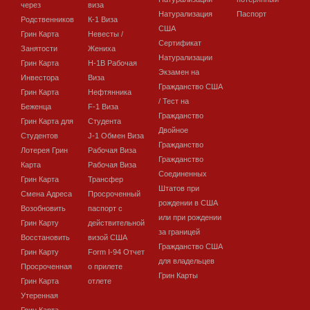
через
виза
Натурализация
Паспорт
Родственников
К-1 Виза
США
Грин Карта
Невесты /
Сертификат
Занятости
Жениха
Натурализации
Грин Карта
H-1B Рабочая
Экзамен на
Инвестора
Виза
Гражданство США
Грин Карта
Нефтянника
/ Тест на
Беженца
F-1 Виза
Гражданство
Грин Карта для
Студента
Двойное
Студентов
J-1 Обмен Виза
Гражданство
Лотерея Грин
Рабочая Виза
Гражданство
Карта
Рабочая Виза
Соединенных
Грин Карта
Трансфер
Штатов при
Смена Адреса
Просроченный
рождении в США
Возобновить
паспорт с
или при рождении
Грин Карту
действительной
за границей
Восстановить
визой США
Гражданство США
Грин Карту
Form I-94 Отчет
для владельцев
Просроченная
о прилете
Грин Карты
Грин Карта
отлете
Утеренная