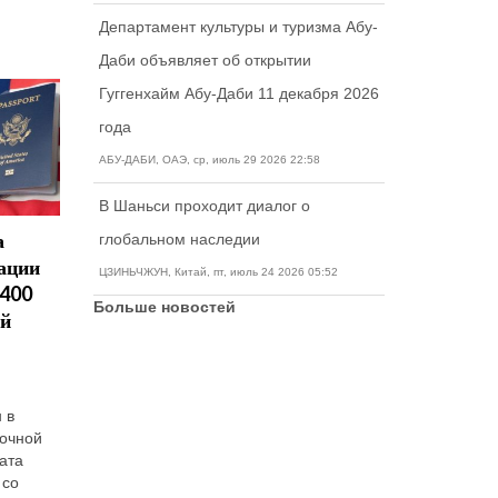
Департамент культуры и туризма Абу-
Даби объявляет об открытии
Гуггенхайм Абу-Даби 11 декабря 2026
года
АБУ-ДАБИ, ОАЭ, ср, июль 29 2026 22:58
В Шаньси проходит диалог о
а
Как
Как
Студент
глобальном наследии
ации
иммигрантам
восстановить
США
ЦЗИНЬЧЖУН, Китай, пт, июль 24 2026 05:52
1400
перевезти
или
получаю
Больше новостей
ей
родителей в
заменить
грин-ка
США?
сертификат
Студенчес
визы
о
Как
классифи
иммигрантам
натурализации
как
 в
перевезти
Свидетельство
неиммигр
точной
родителей в
о гражданстве
поскольку
ата
США — этот
США является
предполаг
 со
вопрос
подтверждением