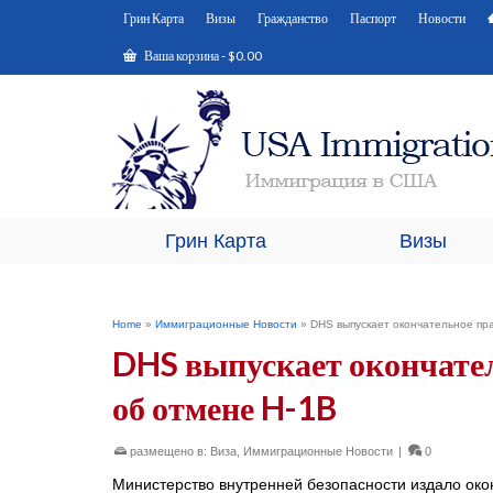
Грин Карта
Визы
Гражданство
Паспорт
Новости
Ваша корзина
-
$
0.00
Грин Карта
Визы
Home
»
Иммиграционные Новости
»
DHS выпускает окончательное пр
DHS выпускает окончате
об отмене H-1B
размещено в:
Виза
,
Иммиграционные Новости
|
0
Министерство внутренней безопасности издало окон