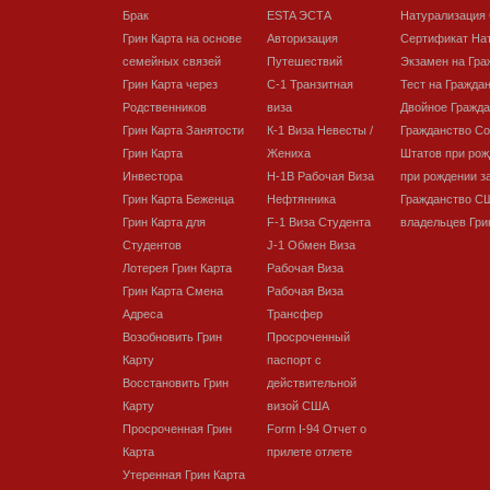
Брак
ESTA ЭСТА
Натурализация
Грин Карта на основе
Авторизация
Сертификат На
семейных связей
Путешествий
Экзамен на Гра
Грин Карта через
C-1 Транзитная
Тест на Гражда
Родственников
виза
Двойное Гражда
Грин Карта Занятости
К-1 Виза Невесты /
Гражданство С
Грин Карта
Жениха
Штатов при рож
Инвестора
H-1B Рабочая Виза
при рождении з
Грин Карта Беженца
Нефтянника
Гражданство С
Грин Карта для
F-1 Виза Студента
владельцев Гри
Студентов
J-1 Обмен Виза
Лотерея Грин Карта
Рабочая Виза
Грин Карта Смена
Рабочая Виза
Адреса
Трансфер
Возобновить Грин
Просроченный
Карту
паспорт с
Восстановить Грин
действительной
Карту
визой США
Просроченная Грин
Form I-94 Отчет о
Карта
прилете отлете
Утеренная Грин Карта