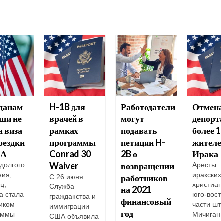
данам
H-1B для
Работодатели
Отмен
ши не
врачей в
могут
депорт
 виза
рамках
подавать
более 
оездки
программы
петиции H-
жител
ША
Conrad 30
2B о
Ирака
Waiver
возвращении
долгого
Аресты
ния,
иракских
работников
С 26 июня
ц,
христиан
Служба
на 2021
а стала
юго-вос
гражданства и
финансовый
иком
части шт
иммиграции
год
аммы
Мичиган
США объявила