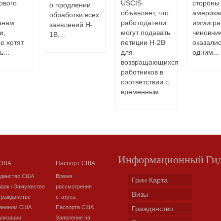
ового
USCIS
стороны
о продлении
.
объявляет, что
америка
обработки всех
анам
работодатели
иммигра
заявлений H-
и,
могут подавать
чиновни
1B,...
е хотят
петиции H-2B
оказали
...
для
одним...
возвращающихся
работников в
соответствии с
временным...
Информационный Ги
 США
Паспорт США
жданство США
Время
Грин Карта
Брак / Замужество
рассмотрения
Визы
Гражданстве
статуса
данином США
Паспорта США
Гражданство
ализации
Заявление на