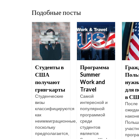
Подобные посты
Студенты в
Программа
Граж
становить
США
Summer
Поль
получают
Work and
нужна
енить
грин-карты
Travel
для п
тификат
в С
Студенческие
Самой
визы
интересной и
После 
классифицируются
популярной
ожида
урализации
как
программой
наконе
етельство
неиммиграционные,
среди
Польш
ажданстве
поскольку
студентов
участн
является
предполагается,
является
прогр
верждением