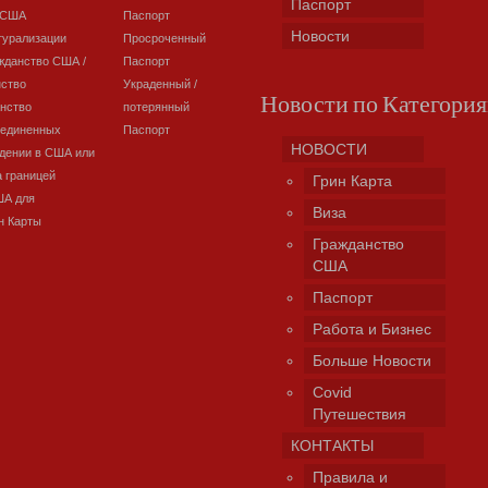
Паспорт
 США
Паспорт
Новости
турализации
Просроченный
жданство США /
Паспорт
нство
Украденный /
Новости по Категори
нство
потерянный
оединенных
Паспорт
НОВОСТИ
дении в США или
а границей
Грин Карта
ША для
Виза
н Карты
Гражданство
США
Паспорт
Работа и Бизнес
Больше Новости
Covid
Путешествия
КОНТАКТЫ
Правила и