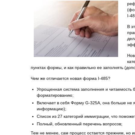
реф
(фо
I-4
В э
пра
дел
эфф
Нов
кат
пунктах формы, и как правильно ее заполнять (допо
Чем же отличается новая форма I-485?
Упрощенная система заполнения и читаемость бл
форматированию;
Включает в себя Форму G-325A, она больше не 
информацию);
Список из 27 категорий иммиграции, что поможе
Полный, обновленный перечень вопросов;
Тем не менее, сам процесс остается прежним, но и