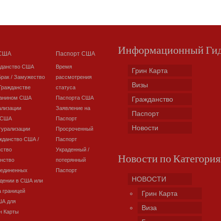
Информационный Ги
 США
Паспорт США
жданство США
Время
Грин Карта
Брак / Замужество
рассмотрения
Визы
Гражданстве
статуса
данином США
Паспорта США
Гражданство
ализации
Заявление на
Паспорт
 США
Паспорт
Новости
турализации
Просроченный
жданство США /
Паспорт
нство
Украденный /
Новости по Категори
нство
потерянный
оединенных
Паспорт
НОВОСТИ
дении в США или
а границей
Грин Карта
ША для
Виза
н Карты