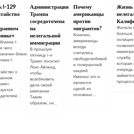
 I-129
Администрация
Почему
Жизнь
атайство
Трампа
американцы
нелега
сосредоточена
против
Калиф
транном
на
мигрантов?
Жители 
бояться,
тнике»
нелегальной
Конечно,
полиция
американцы
иммиграции
бланка I-
позвонит
всегда
я чего
В прошлую
иммигра
считались
значен бланк
пятницу г-н
службу,
свободолюбивой
ланк I-
Трамп посетил
которая 
и толерантной
Лонг-Айленд,
очередь
нацией.
айство о
чтобы
займетс
Именно это и
ранном
возобновить
процесса
является
нике»
дела своей
одной из
зуется
кампании.
основных...
дателем...
Таким
образом, он...