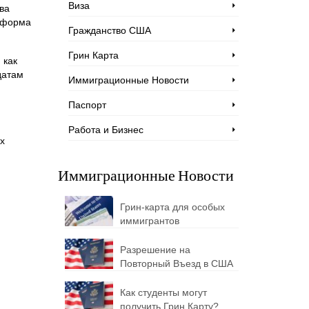
Виза
ва
, форма
Гражданство США
Грин Карта
 как
датам
Иммиграционные Новости
Паспорт
Работа и Бизнес
х
Иммиграционные Новости
Грин-карта для особых
иммигрантов
Разрешение на
Повторный Въезд в США
Как студенты могут
получить Грин Карту?