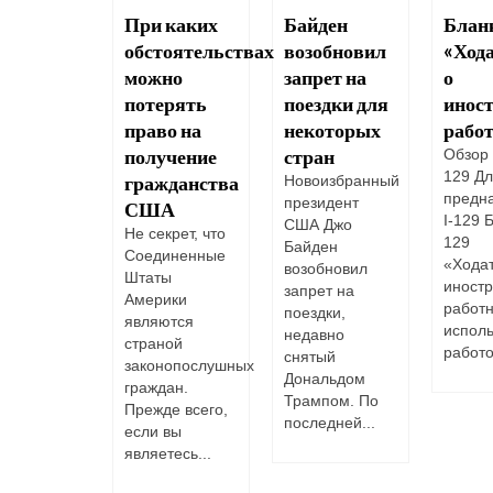
что
При каких
Байден
Бланк
игранты
обстоятельствах
возобновил
«Ход
 любят
можно
запрет на
о
о
потерять
поездки для
инос
дена?
право на
некоторых
рабо
получение
стран
рошло и
Обзор 
ли после
129 Дл
гражданства
Новоизбранный
ров, а
предна
президент
США
иканские
I-129 Б
США Джо
Не секрет, что
игранты
129
Байден
Соединенные
ют и
«Ходат
возобновил
Штаты
стно
иност
запрет на
Америки
етствуют
работ
поездки,
являются
го
исполь
недавно
страной
идента....
работо
снятый
законопослушных
Дональдом
граждан.
Трампом. По
Прежде всего,
последней...
если вы
являетесь...