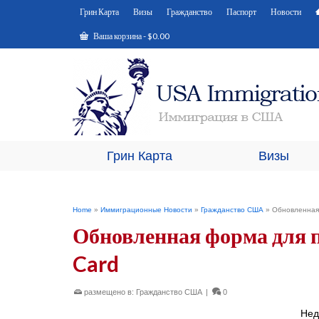
Грин Карта
Визы
Гражданство
Паспорт
Новости
Ваша корзина
-
$
0.00
Грин Карта
Визы
Home
»
Иммиграционные Новости
»
Гражданство США
»
Обновленная 
Обновленная форма для п
Card
размещено в:
Гражданство США
|
0
Нед