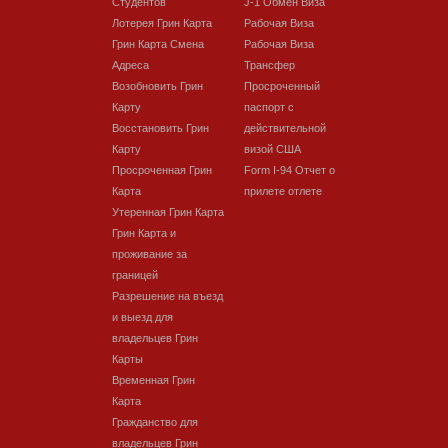
Студентов
J-1 Обмен Виза
Лотерея Грин Карта
Рабочая Виза
Грин Карта Смена
Рабочая Виза
Адреса
Трансфер
Возобновить Грин
Просроченный
Карту
паспорт с
Восстановить Грин
действительной
Карту
визой США
Просроченная Грин
Form I-94 Отчет о
Карта
прилете отлете
Утеренная Грин Карта
Грин Карта и
проживание за
границей
Разрешение на въезд
и выезд для
владельцев Грин
Карты
Временная Грин
Карта
Гражданство для
владельцев Грин