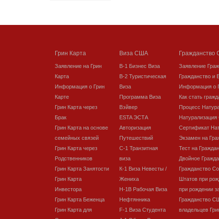
Грин Карта
Виза США
Гражданство
Заявление на Грин
В-1 Бизнес Виза
Заявление Гра
Карта
В-2 Туристическая
Гражданство и 
Информация о Грин
Виза
Информация о 
Карте
Программа Виза
Как стать граж
Грин Карта через
Вэйвер
Процесс Натур
Брак
ESTA ЭСТА
Натурализация
Грин Карта на основе
Авторизация
Сертификат На
семейных связей
Путешествий
Экзамен на Гра
Грин Карта через
C-1 Транзитная
Тест на Гражда
Родственников
виза
Двойное Гражда
Грин Карта Занятости
К-1 Виза Невесты /
Гражданство С
Грин Карта
Жениха
Штатов при рож
Инвестора
H-1B Рабочая Виза
при рождении з
Грин Карта Беженца
Нефтянника
Гражданство С
Грин Карта для
F-1 Виза Студента
владельцев Гри