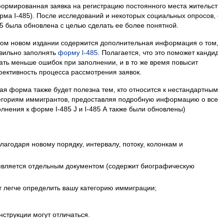
ормированная заявка на регистрацию постоянного места жительст
рма I-485). После исследований и некоторых социальных опросов
85 была обновлена с целью сделать ее более понятной.
том новом издании содержится дополнительная информация о том,
вильно заполнять
форму I-485
. Полагается, что это поможет канди
ать меньше ошибок при заполнении, и в то же время повысит
ективность процесса рассмотрения заявок.
ая форма также будет полезна тем, кто относится к нестандартным
егориям иммигрантов, предоставляя подробную информацию о все
лнения к форме I-485 J и I-485 А также были обновлены)
агодаря новому порядку, интервалу, потоку, колонкам и
является отдельным документом (содержит биографическую
т легче определить вашу категорию иммиграции;
нструкции могут отличаться.