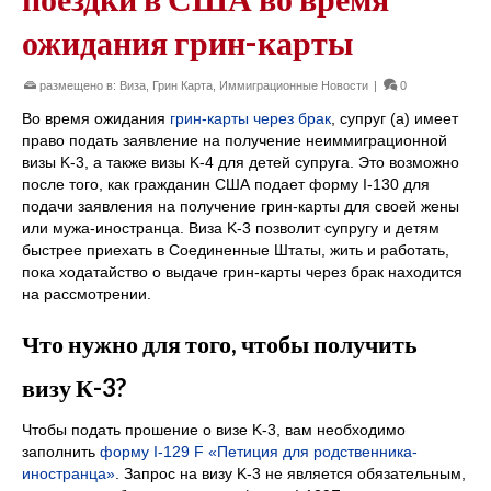
ожидания грин-карты
размещено в:
Виза
,
Грин Карта
,
Иммиграционные Новости
|
0
Во время ожидания
грин-карты через брак
, супруг (а) имеет
право подать заявление на получение неиммиграционной
визы K-3, а также визы K-4 для детей супруга. Это возможно
после того, как гражданин США подает форму I-130 для
подачи заявления на получение грин-карты для своей жены
или мужа-иностранца. Виза K-3 позволит супругу и детям
быстрее приехать в Соединенные Штаты, жить и работать,
пока ходатайство о выдаче грин-карты через брак находится
на рассмотрении.
Что нужно для того, чтобы получить
визу К-3?
Чтобы подать прошение о визе K-3, вам необходимо
заполнить
форму I-129 F «Петиция для родственника-
иностранца»
. Запрос на визу K-3 не является обязательным,