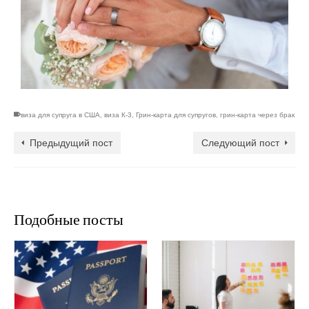
виза для супруга в США
,
виза К-3
,
Грин-карта для супругов
,
грин-карта через брак
Предыдущий пост
Следующий пост
Подобные посты