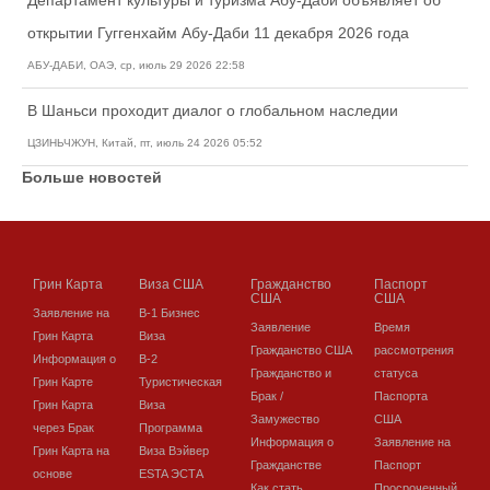
Департамент культуры и туризма Абу-Даби объявляет об
открытии Гуггенхайм Абу-Даби 11 декабря 2026 года
АБУ-ДАБИ, ОАЭ, ср, июль 29 2026 22:58
В Шаньси проходит диалог о глобальном наследии
ЦЗИНЬЧЖУН, Китай, пт, июль 24 2026 05:52
Больше новостей
Грин Карта
Виза США
Гражданство
Паспорт
США
США
Заявление на
В-1 Бизнес
Заявление
Время
Грин Карта
Виза
Гражданство США
рассмотрения
Информация о
В-2
Гражданство и
статуса
Грин Карте
Туристическая
Брак /
Паспорта
Грин Карта
Виза
Замужество
США
через Брак
Программа
Информация о
Заявление на
Грин Карта на
Виза Вэйвер
Гражданстве
Паспорт
основе
ESTA ЭСТА
Как стать
Просроченный