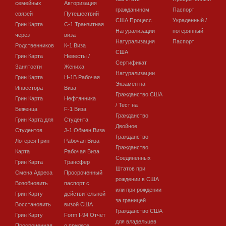
семейных
Авторизация
гражданином
Паспорт
связей
Путешествий
США Процесс
Украденный /
Грин Карта
C-1 Транзитная
Натурализации
потерянный
через
виза
Натурализация
Паспорт
Родственников
К-1 Виза
США
Грин Карта
Невесты /
Сертификат
Занятости
Жениха
Натурализации
Грин Карта
H-1B Рабочая
Экзамен на
Инвестора
Виза
Гражданство США
Грин Карта
Нефтянника
/ Тест на
Беженца
F-1 Виза
Гражданство
Грин Карта для
Студента
Двойное
Студентов
J-1 Обмен Виза
Гражданство
Лотерея Грин
Рабочая Виза
Гражданство
Карта
Рабочая Виза
Соединенных
Грин Карта
Трансфер
Штатов при
Смена Адреса
Просроченный
рождении в США
Возобновить
паспорт с
или при рождении
Грин Карту
действительной
за границей
Восстановить
визой США
Гражданство США
Грин Карту
Form I-94 Отчет
для владельцев
Просроченная
о прилете