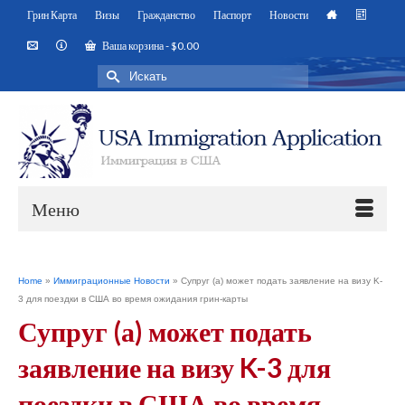
Грин Карта
Визы
Гражданство
Паспорт
Новости
Ваша корзина
-
$
0.00
Искать:
Меню
Home
»
Иммиграционные Новости
»
Супруг (а) может подать заявление на визу K-
3 для поездки в США во время ожидания грин-карты
Супруг (а) может подать
заявление на визу K-3 для
поездки в США во время