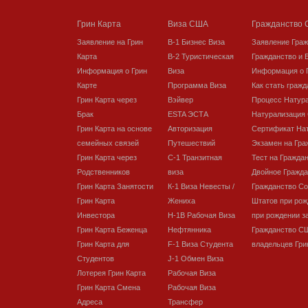
Грин Карта
Виза США
Гражданство
Заявление на Грин
В-1 Бизнес Виза
Заявление Гра
Карта
В-2 Туристическая
Гражданство и 
Информация о Грин
Виза
Информация о 
Карте
Программа Виза
Как стать граж
Грин Карта через
Вэйвер
Процесс Натур
Брак
ESTA ЭСТА
Натурализация
Грин Карта на основе
Авторизация
Сертификат На
семейных связей
Путешествий
Экзамен на Гра
Грин Карта через
C-1 Транзитная
Тест на Гражда
Родственников
виза
Двойное Гражда
Грин Карта Занятости
К-1 Виза Невесты /
Гражданство С
Грин Карта
Жениха
Штатов при рож
Инвестора
H-1B Рабочая Виза
при рождении з
Грин Карта Беженца
Нефтянника
Гражданство С
Грин Карта для
F-1 Виза Студента
владельцев Гри
Студентов
J-1 Обмен Виза
Лотерея Грин Карта
Рабочая Виза
Грин Карта Смена
Рабочая Виза
Адреса
Трансфер