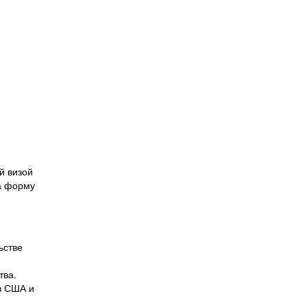
й визой
на форму
ьстве
тва.
в США и