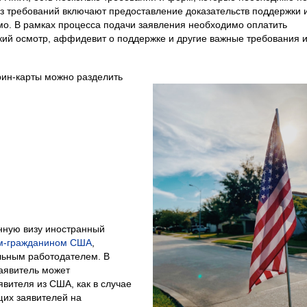
из требований включают предоставление доказательств поддержки 
о. В рамках процесса подачи заявления необходимо оплатить
ий осмотр, аффидевит о поддержке и другие важные требования 
рин-карты можно разделить
нную визу иностранный
м-гражданином США
,
ьным работодателем. В
аявитель может
вителя из США, как в случае
щих заявителей на