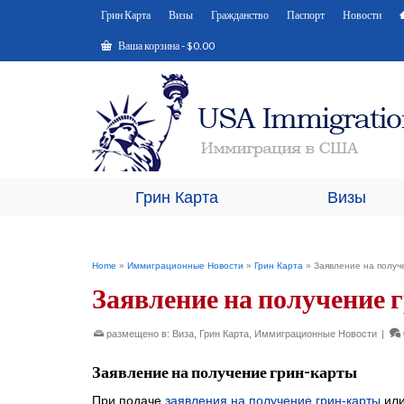
Грин Карта
Визы
Гражданство
Паспорт
Новости
Ваша корзина
-
$
0.00
Грин Карта
Визы
Home
»
Иммиграционные Новости
»
Грин Карта
»
Заявление на получ
Заявление на получение
размещено в:
Виза
,
Грин Карта
,
Иммиграционные Новости
|
Заявление на получение грин-карты
При подаче
заявления на получение грин-карты
или