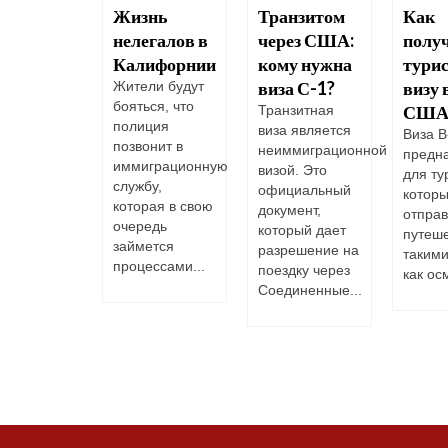
есекая
Жизнь
Транзитом
Как
 Гранде
нелегалов в
через США:
полу
Калифорнии
кому нужна
тури
дународная
низация по
виза С-1?
визу 
Жители будут
ации
бояться, что
США
Транзитная
щила, что
полиция
виза является
Виза B
ом году 232
позвонит в
неиммиграционной
предн
анта
иммиграционную
визой. Это
для ту
бли в
службу,
официальный
которы
ерении
которая в свою
документ,
отправ
сечь...
очередь
который дает
путеше
займется
разрешение на
таким
процессами...
поездку через
как осм
Соединенные...