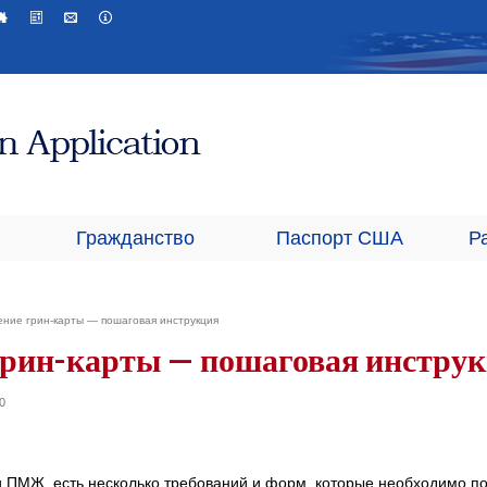
Гражданство
Паспорт США
Р
ение грин-карты — пошаговая инструкция
 грин-карты — пошаговая инстру
0
 ПМЖ, есть несколько требований и форм, которые необходимо п