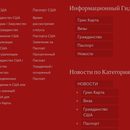
Информационный Ги
 США
Паспорт США
жданство США
Время
Грин Карта
Брак / Замужество
рассмотрения
Визы
Гражданстве
статуса
данином США
Паспорта США
Гражданство
ализации
Заявление на
Паспорт
 США
Паспорт
Новости
турализации
Просроченный
жданство США /
Паспорт
нство
Украденный /
Новости по Категори
нство
потерянный
оединенных
Паспорт
НОВОСТИ
дении в США или
а границей
Грин Карта
ША для
Виза
н Карты
Гражданство
США
Паспорт