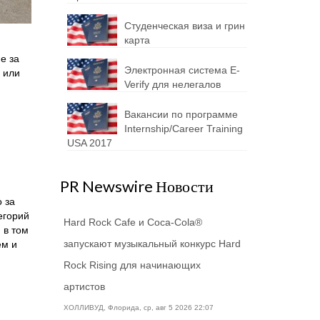
Студенческая виза и грин
карта
е за
Электронная система E-
 или
Verify для нелегалов
Вакансии по программе
Internship/Career Training
USA 2017
PR Newswire Новости
 за
егорий
Hard Rock Cafe и Coca-Cola®
 в том
запускают музыкальный конкурс Hard
ем и
Rock Rising для начинающих
артистов
ХОЛЛИВУД, Флорида, ср, авг 5 2026 22:07