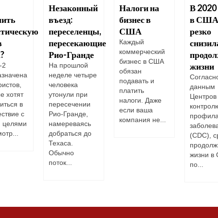
Незаконный
Налоги на
В 2020
чить
въезд:
бизнес в
в СШ
стическую
переселенцы,
США
резко
в
пересекающие
снизил
Каждый
коммерческий
?
Рио-Гранде
продол
бизнес в США
жизни
-2
На прошлой
обязан
азначена
неделе четыре
Согласн
подавать и
ристов,
человека
данным
платить
е хотят
утонули при
Центров
налоги. Даже
иться в
пересечении
контрол
если ваша
ствие с
Рио-Гранде,
профила
компания не...
и целями
намереваясь
заболев
отр...
добраться до
(CDC), 
Техаса.
продолж
Обычно
жизни в
поток...
по...