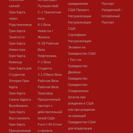
гражданином
Паспорт
связей
Путешествий
США Процесс
Украденный /
Грин Карта
C-1 Транзитная
Натурализации
потерянный
через
виза
Натурализация
Паспорт
Родственников
К-1 Виза
США
Грин Карта
Невесты /
Сертификат
Занятости
Жениха
Натурализации
Грин Карта
H-1B Рабочая
Экзамен на
Инвестора
Виза
Гражданство США
Грин Карта
Нефтянника
/ Тест на
Беженца
F-1 Виза
Гражданство
Грин Карта для
Студента
Двойное
Студентов
J-1 Обмен Виза
Гражданство
Лотерея Грин
Рабочая Виза
Гражданство
Карта
Рабочая Виза
Соединенных
Грин Карта
Трансфер
Штатов при
Смена Адреса
Просроченный
рождении в США
Возобновить
паспорт с
или при рождении
Грин Карту
действительной
за границей
Восстановить
визой США
Гражданство США
Грин Карту
Form I-94 Отчет
для владельцев
Просроченная
о прилете