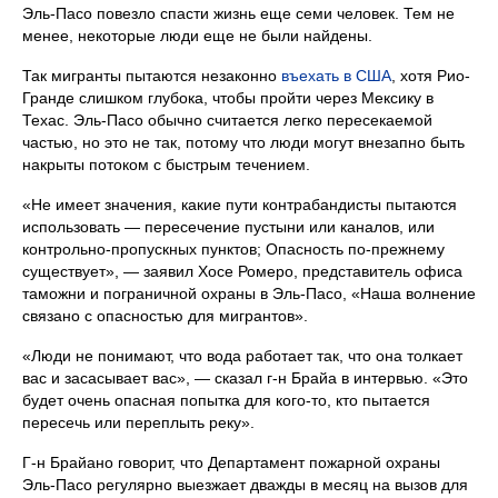
Эль-Пасо повезло спасти жизнь еще семи человек. Тем не
менее, некоторые люди еще не были найдены.
Так мигранты пытаются незаконно
въехать в США
, хотя Рио-
Гранде слишком глубока, чтобы пройти через Мексику в
Техас. Эль-Пасо обычно считается легко пересекаемой
частью, но это не так, потому что люди могут внезапно быть
накрыты потоком с быстрым течением.
«Не имеет значения, какие пути контрабандисты пытаются
использовать — пересечение пустыни или каналов, или
контрольно-пропускных пунктов; Опасность по-прежнему
существует», — заявил Хосе Ромеро, представитель офиса
таможни и пограничной охраны в Эль-Пасо, «Наша волнение
связано с опасностью для мигрантов».
«Люди не понимают, что вода работает так, что она толкает
вас и засасывает вас», — сказал г-н Брайа в интервью. «Это
будет очень опасная попытка для кого-то, кто пытается
пересечь или переплыть реку».
Г-н Брайано говорит, что Департамент пожарной охраны
Эль-Пасо регулярно выезжает дважды в месяц на вызов для