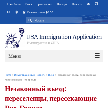
Грин Карта
Визы
Гражданство
Паспорт
Новости
Ваша корзина
-
$
0.00
Искать:
Меню
Home
»
Иммиграционные Новости
»
Виза
»
Незаконный въезд: переселенцы,
пересекающие Рио-Гранде
Незаконный въезд:
переселенцы, пересекающие
Рио-Гранде