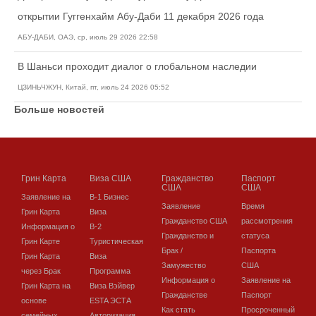
открытии Гуггенхайм Абу-Даби 11 декабря 2026 года
АБУ-ДАБИ, ОАЭ, ср, июль 29 2026 22:58
В Шаньси проходит диалог о глобальном наследии
ЦЗИНЬЧЖУН, Китай, пт, июль 24 2026 05:52
Больше новостей
Грин Карта
Виза США
Гражданство
Паспорт
США
США
Заявление на
В-1 Бизнес
Заявление
Время
Грин Карта
Виза
Гражданство США
рассмотрения
Информация о
В-2
Гражданство и
статуса
Грин Карте
Туристическая
Брак /
Паспорта
Грин Карта
Виза
Замужество
США
через Брак
Программа
Информация о
Заявление на
Грин Карта на
Виза Вэйвер
Гражданстве
Паспорт
основе
ESTA ЭСТА
Как стать
Просроченный
семейных
Авторизация