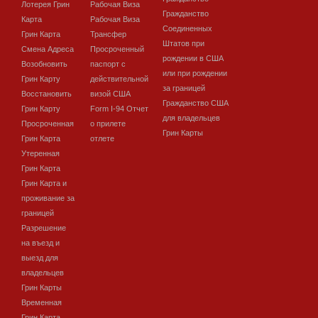
Лотерея Грин
Рабочая Виза
Гражданство
Карта
Рабочая Виза
Соединенных
Грин Карта
Трансфер
Штатов при
Смена Адреса
Просроченный
рождении в США
Возобновить
паспорт с
или при рождении
Грин Карту
действительной
за границей
Восстановить
визой США
Гражданство США
Грин Карту
Form I-94 Отчет
для владельцев
Просроченная
о прилете
Грин Карты
Грин Карта
отлете
Утеренная
Грин Карта
Грин Карта и
проживание за
границей
Разрешение
на въезд и
выезд для
владельцев
Грин Карты
Временная
Грин Карта