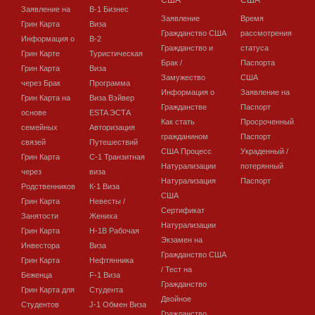
Заявление на
В-1 Бизнес
Заявление
Время
Грин Карта
Виза
Гражданство США
рассмотрения
Информация о
В-2
Гражданство и
статуса
Грин Карте
Туристическая
Брак /
Паспорта
Грин Карта
Виза
Замужество
США
через Брак
Программа
Информация о
Заявление на
Грин Карта на
Виза Вэйвер
Гражданстве
Паспорт
основе
ESTA ЭСТА
Как стать
Просроченный
семейных
Авторизация
гражданином
Паспорт
связей
Путешествий
США Процесс
Украденный /
Грин Карта
C-1 Транзитная
Натурализации
потерянный
через
виза
Натурализация
Паспорт
Родственников
К-1 Виза
США
Грин Карта
Невесты /
Сертификат
Занятости
Жениха
Натурализации
Грин Карта
H-1B Рабочая
Экзамен на
Инвестора
Виза
Гражданство США
Грин Карта
Нефтянника
/ Тест на
Беженца
F-1 Виза
Гражданство
Грин Карта для
Студента
Двойное
Студентов
J-1 Обмен Виза
Гражданство