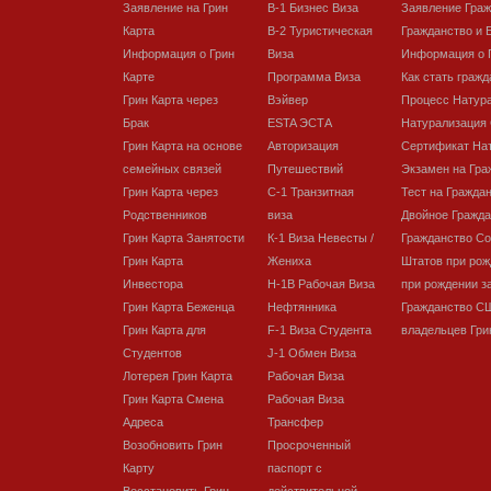
Заявление на Грин
В-1 Бизнес Виза
Заявление Гра
Карта
В-2 Туристическая
Гражданство и 
Информация о Грин
Виза
Информация о 
Карте
Программа Виза
Как стать граж
Грин Карта через
Вэйвер
Процесс Натур
Брак
ESTA ЭСТА
Натурализация
Грин Карта на основе
Авторизация
Сертификат На
семейных связей
Путешествий
Экзамен на Гра
Грин Карта через
C-1 Транзитная
Тест на Гражда
Родственников
виза
Двойное Гражда
Грин Карта Занятости
К-1 Виза Невесты /
Гражданство С
Грин Карта
Жениха
Штатов при рож
Инвестора
H-1B Рабочая Виза
при рождении з
Грин Карта Беженца
Нефтянника
Гражданство С
Грин Карта для
F-1 Виза Студента
владельцев Гри
Студентов
J-1 Обмен Виза
Лотерея Грин Карта
Рабочая Виза
Грин Карта Смена
Рабочая Виза
Адреса
Трансфер
Возобновить Грин
Просроченный
Карту
паспорт с