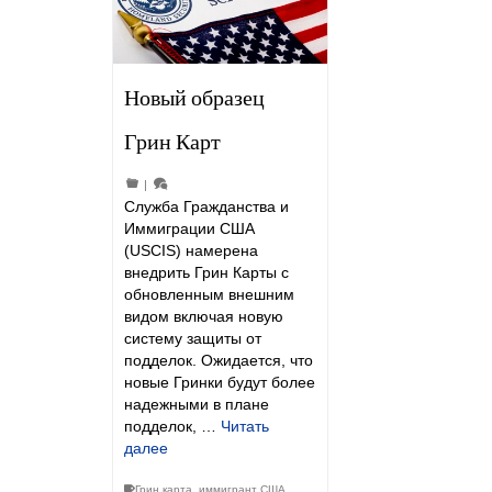
Новый образец
Грин Карт
|
Служба Гражданства и
Иммиграции США
(USCIS) намерена
внедрить Грин Карты с
обновленным внешним
видом включая новую
систему защиты от
подделок. Ожидается, что
новые Гринки будут более
надежными в плане
подделок, …
Читать
далее
Грин карта
,
иммигрант США
,