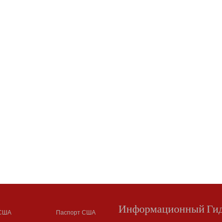
Информационный Ги
 США
Паспорт США