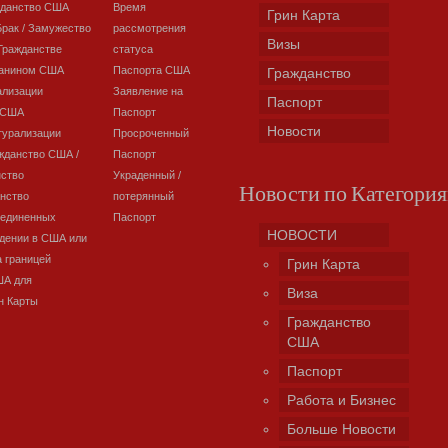
жданство США
Время
Грин Карта
Брак / Замужество
рассмотрения
Визы
Гражданстве
статуса
данином США
Паспорта США
Гражданство
ализации
Заявление на
Паспорт
 США
Паспорт
Новости
турализации
Просроченный
жданство США /
Паспорт
нство
Украденный /
Новости по Категори
нство
потерянный
оединенных
Паспорт
НОВОСТИ
дении в США или
а границей
Грин Карта
ША для
Виза
н Карты
Гражданство
США
Паспорт
Работа и Бизнес
Больше Новости