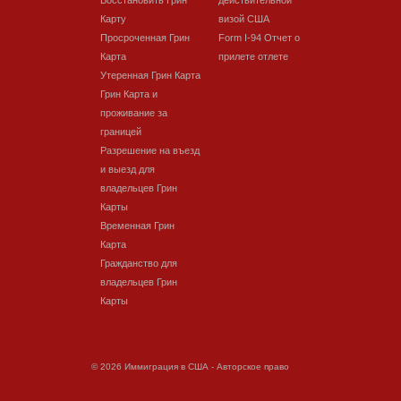
Восстановить Грин
действительной
Карту
визой США
Просроченная Грин
Form I-94 Отчет о
Карта
прилете отлете
Утеренная Грин Карта
Грин Карта и
проживание за
границей
Разрешение на въезд
и выезд для
владельцев Грин
Карты
Временная Грин
Карта
Гражданство для
владельцев Грин
Карты
© 2026 Иммиграция в США - Авторское право