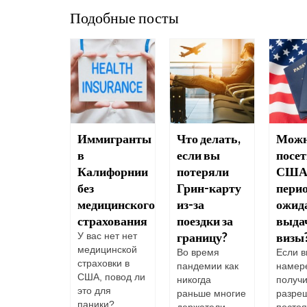
Подобные посты
аконный
Иммигранты
Что делать,
Можн
зд:
в
если вы
посе
еселенцы,
Калифорнии
потеряли
США
есекающие
без
Грин-карту
пери
-Гранде
медицинского
из-за
ожид
страхования
поездки за
выда
прошлой
ле четыре
границу?
визы
У вас нет нет
века
медицинской
Во время
Если 
ули при
страховки в
пандемии как
намер
сечении
США, повод ли
никогда
получи
Гранде,
это для
раньше многие
разре
реваясь
паники?