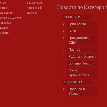
нство
Украденный /
Новости по Категори
нство
потерянный
оединенных
Паспорт
НОВОСТИ
дении в США или
а границей
Грин Карта
ША для
Виза
н Карты
Гражданство
США
Паспорт
Работа и Бизнес
Больше Новости
Covid
Путешествия
КОНТАКТЫ
Правила и
Условия