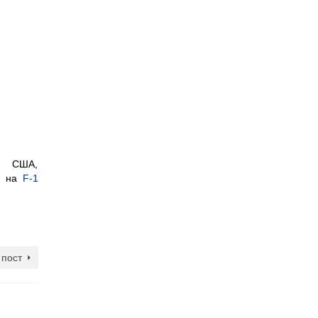
 США,
я на
F-1
пост