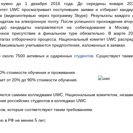
е нужно до 1 декабря 2016 года. До середины января 20
тет UWC просматривает поступившие заявки и отбирает кандид
а (видеоинтервью через программу Skype). Результаты каждого 
идатам на электронную почту. После успешного прохождение втор
да) кандидаты направляются на собеседование в Москву, 
ичное присутствие в финальном туре обязательно. В марте 20
татах отборочного процесса. Национальный комитет UWC распре
аксимально учитываются предпочтения, изложенных в заявках.
 около 7500 активных и одаренных
студентов
. Существуют такж
100% стоимости обучения и проживания.
вает от 20% до 90% стоимости обучения.
вляется самими колледжами UWC, Национальным комитетом, неза
е российских студентов в колледжах UWC.
ов, которые соответствуют таким требованиям:
ю в РФ не менее 5 лет;