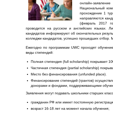
онлайн-заявлени
Национальный коми
прохождение 1 тур
направляются канд
(февраль 2017 го
проводится на русском и английских языках. Л
кандидатов информируют об окончательных резуль
колледжи кандидатов, успешно прошедших отбор. М
Ежегодно по программам UWC проходят обучение
виды стипендий:
Полная стипендия (full scholarship) покрывает 
Частичная стипендия (partial scholarship) покры
Место без финансирования (unfunded place).
Финансирование стипендий (грантов) осущест
донорами и фондами, поддерживающими обучени
Заявления могут подавать школьники старших класс
гражданин РФ или имеет постоянную регистраци
возраст 16-18 лет на момент начала обучения;