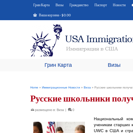
Грин Карта
Визы
Гражданство
Паспорт
Новости
Ваша корзина
-
$
0.00
Грин Карта
Визы
Home
»
Иммиграционные Новости
»
Виза
»
Русские школьники получа
Русские школьники полу
размещено в:
Виза
|
0
Национальный ком
ученикам старших 
UWC в США и стран