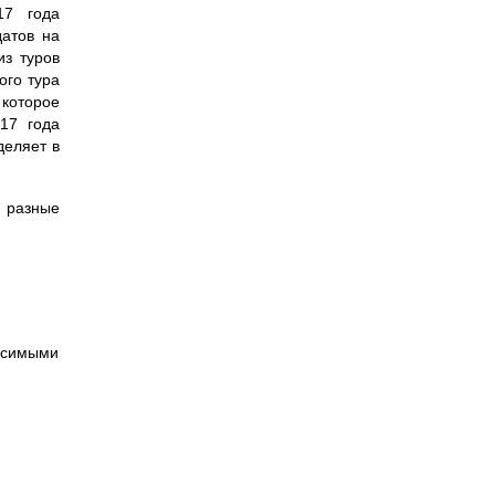
17 года
атов на
из туров
ого тура
которое
17 года
деляет в
е разные
висимыми