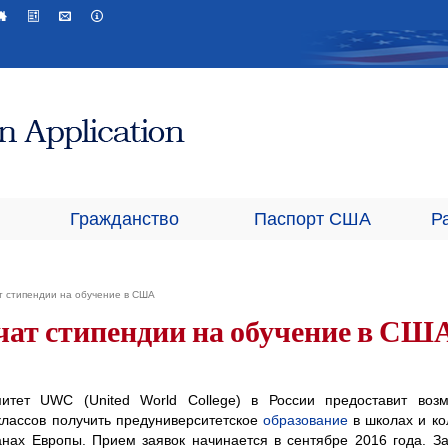
Гражданство
Паспорт США
Р
т стипендии на обучение в США
чат стипендии на обучение в СШ
итет UWC (United World College) в России предоставит возм
классов получить предуниверситетское
образование
в школах и ко
ах Европы. Прием заявок начинается в сентябре 2016 года. З