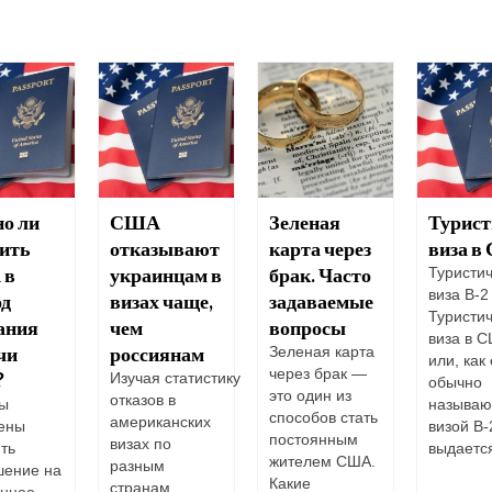
о ли
США
Зеленая
Турист
тить
отказывают
карта через
виза 
 в
украинцам в
брак. Часто
Туристи
виза В-2
од
визах чаще,
задаваемые
Туристи
ания
чем
вопросы
виза в 
чи
россиянам
Зеленая карта
или, как
через брак —
?
Изучая статистику
обычно
это один из
отказов в
вы
называю
способов стать
американских
ены
визой B-
постоянным
визах по
ть
выдается
жителем США.
разным
шение на
Какие
странам,