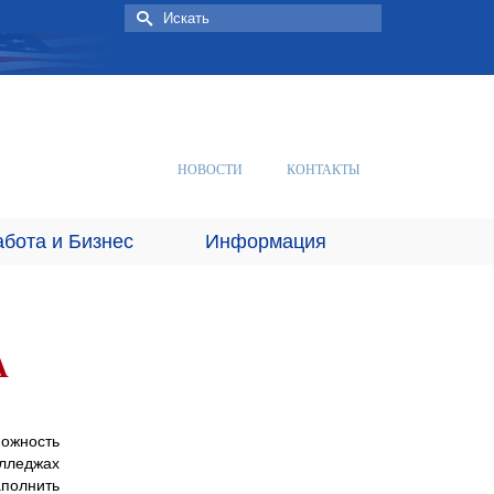
Искать:
НОВОСТИ
КОНТАКТЫ
абота и Бизнес
Информация
А
ожность
лледжах
аполнить