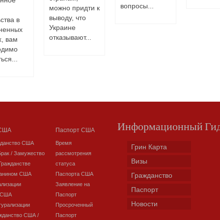
янное
вопросы...
можно придти к
выводу, что
ства в
Украине
ненных
отказывают...
, вам
одимо
ься...
Информационный Ги
 США
Паспорт США
жданство США
Время
Грин Карта
Брак / Замужество
рассмотрения
Визы
Гражданстве
статуса
данином США
Паспорта США
Гражданство
ализации
Заявление на
Паспорт
 США
Паспорт
Новости
турализации
Просроченный
жданство США /
Паспорт