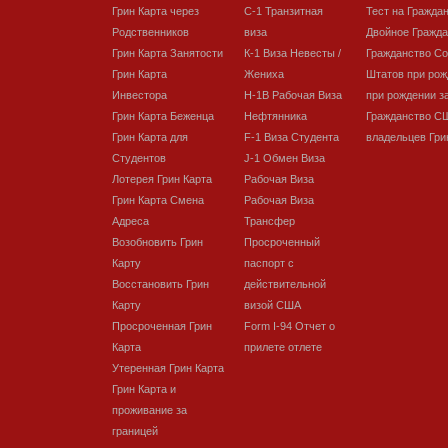
Грин Карта через
C-1 Транзитная
Тест на Гражда
Родственников
виза
Двойное Гражда
Грин Карта Занятости
К-1 Виза Невесты /
Гражданство С
Грин Карта
Жениха
Штатов при рож
Инвестора
H-1B Рабочая Виза
при рождении з
Грин Карта Беженца
Нефтянника
Гражданство С
Грин Карта для
F-1 Виза Студента
владельцев Гри
Студентов
J-1 Обмен Виза
Лотерея Грин Карта
Рабочая Виза
Грин Карта Смена
Рабочая Виза
Адреса
Трансфер
Возобновить Грин
Просроченный
Карту
паспорт с
Восстановить Грин
действительной
Карту
визой США
Просроченная Грин
Form I-94 Отчет о
Карта
прилете отлете
Утеренная Грин Карта
Грин Карта и
проживание за
границей