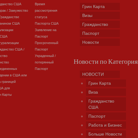
жданство США
Время
Грин Карта
Брак / Замужество
рассмотрения
Визы
Гражданстве
статуса
данином США
Паспорта США
Гражданство
ализации
Заявление на
Паспорт
 США
Паспорт
Новости
турализации
Просроченный
жданство США /
Паспорт
нство
Украденный /
Новости по Категори
нство
потерянный
оединенных
Паспорт
НОВОСТИ
дении в США или
а границей
Грин Карта
ША для
Виза
н Карты
Гражданство
США
Паспорт
Работа и Бизнес
Больше Новости