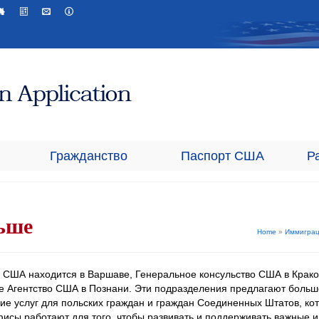
Гражданство
Паспорт США
Р
ьше
Home
»
Иммиграц
 США находится в Варшаве, Генеральное консульство США в Крако
е Агентство США в Познани. Эти подразделения предлагают боль
ие услуг для польских граждан и граждан Соединенных Штатов, ко
фисы работают для того, чтобы развивать и поддерживать важные и