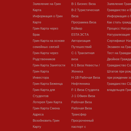
Заявление на Грин
В-1 Бизнес Виза
Заявление Гра
Карта
В-2 Туристическая
Гражданство и 
Информация о Грин
Виза
Информация о 
Карте
Программа Виза
Как стать граж
Грин Карта через
Вэйвер
Процесс Натур
Брак
ESTA ЭСТА
Натурализация
Грин Карта на основе
Авторизация
Сертификат На
семейных связей
Путешествий
Экзамен на Гра
Грин Карта через
C-1 Транзитная
Тест на Гражда
Родственников
виза
Двойное Гражда
Грин Карта Занятости
К-1 Виза Невесты /
Гражданство С
Грин Карта
Жениха
Штатов при рож
Инвестора
H-1B Рабочая Виза
при рождении з
Грин Карта Беженца
Нефтянника
Гражданство С
Грин Карта для
F-1 Виза Студента
владельцев Гри
Студентов
J-1 Обмен Виза
Лотерея Грин Карта
Рабочая Виза
Грин Карта Смена
Рабочая Виза
Адреса
Трансфер
Возобновить Грин
Просроченный
Карту
паспорт с