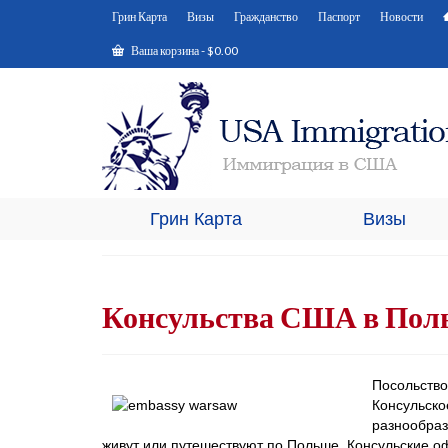
Грин Карта
Визы
Гражданство
Паспорт
Новости
Ваша корзина
-
$
0.00
Грин Карта
Визы
Консульства США в Пол
Посольство
Консульско
разнообраз
живут или путешествуют по Польше. Консульские о