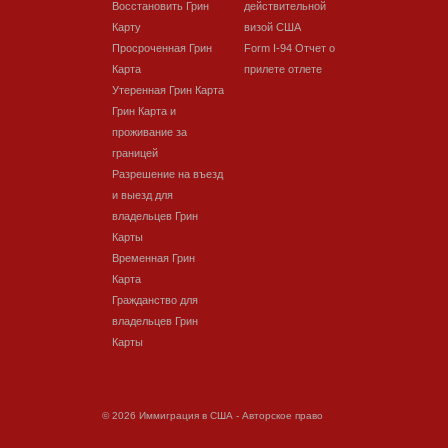
Восстановить Грин
действительной
Карту
визой США
Просроченная Грин
Form I-94 Отчет о
Карта
прилете отлете
Утеренная Грин Карта
Грин Карта и
проживание за
границей
Разрешение на въезд
и выезд для
владельцев Грин
Карты
Временная Грин
Карта
Гражданство для
владельцев Грин
Карты
© 2026 Иммиграция в США - Авторское право