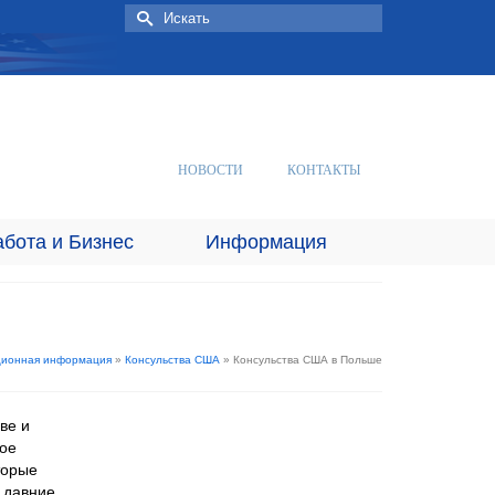
Искать:
НОВОСТИ
КОНТАКТЫ
абота и Бизнес
Информация
ионная информация
»
Консульства США
»
Консульства США в Польше
ве и
шое
торые
 давние