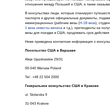
отношения между Польшей и США, а также оказыв
В консульствах люди, которые планируют путешество
паспорта и другие официальные документы, подава
иммиграционных (рабочие визы (
H-1B виза
), студен
1 виза невесты-жениха
и т.д.), претенденты на пол
визы для поездки в США, продлевать срок действия 
Ниже приведена контактная информация о консуль
Посольство США в Варшаве
Aleje Ujazdowskie 29/31
00-540 Warsaw Poland
Tel.: +48 22 504 2000
Генеральное консульство США в Кракове
ul. Stolarska 9
31-043 Krakow