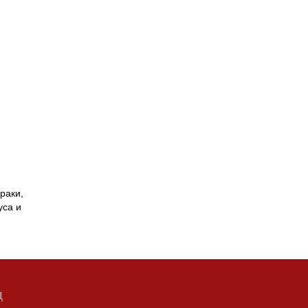
раки,
уса и
д