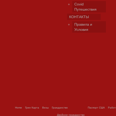
Covid
Путешествия
КОНТАКТЫ
Правила и
Условия
Home
Грин Карта
Визы
Гражданство
Паспорт США
Работ
Двойное гражданство