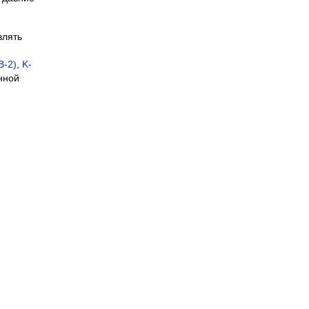
влять
B-2)
,
K-
нной