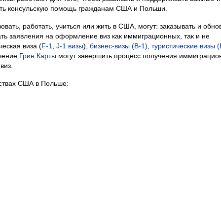
ать консульскую помощь гражданам США и Польши.
вать, работать, учиться или жить в США, могут: заказывать и обно
ть заявления на оформление виз как иммиграционных, так и не
ческая виза (
F-1
,
J-1 визы
),
бизнес-визы (B-1)
,
туристические визы (
учение
Грин Карты
могут завершить процесс получения иммиграцио
виз.
ствах США в Польше: