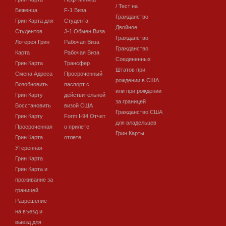
/ Тест на
Беженца
F-1 Виза
Гражданство
Грин Карта для
Студента
Двойное
Студентов
J-1 Обмен Виза
Гражданство
Лотерея Грин
Рабочая Виза
Гражданство
Карта
Рабочая Виза
Соединенных
Грин Карта
Трансфер
Штатов при
Смена Адреса
Просроченный
рождении в США
Возобновить
паспорт с
или при рождении
Грин Карту
действительной
за границей
Восстановить
визой США
Гражданство США
Грин Карту
Form I-94 Отчет
для владельцев
Просроченная
о прилете
Грин Карты
Грин Карта
отлете
Утеренная
Грин Карта
Грин Карта и
проживание за
границей
Разрешение
на въезд и
выезд для