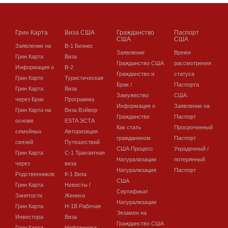
Грин Карта
Виза США
Гражданство
Паспорт
США
США
Заявление на
В-1 Бизнес
Заявление
Время
Грин Карта
Виза
Гражданство США
рассмотрения
Информация о
В-2
Гражданство и
статуса
Грин Карте
Туристическая
Брак /
Паспорта
Грин Карта
Виза
Замужество
США
через Брак
Программа
Информация о
Заявление на
Грин Карта на
Виза Вэйвер
Гражданстве
Паспорт
основе
ESTA ЭСТА
Как стать
Просроченный
семейных
Авторизация
гражданином
Паспорт
связей
Путешествий
США Процесс
Украденный /
Грин Карта
C-1 Транзитная
Натурализации
потерянный
через
виза
Натурализация
Паспорт
Родственников
К-1 Виза
США
Грин Карта
Невесты /
Сертификат
Занятости
Жениха
Натурализации
Грин Карта
H-1B Рабочая
Экзамен на
Инвестора
Виза
Гражданство США
Грин Карта
Нефтянника