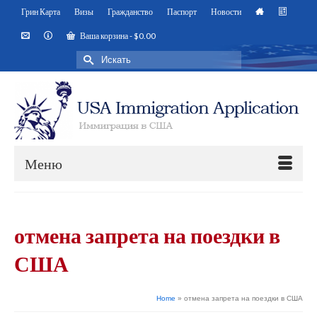
Грин Карта
Визы
Гражданство
Паспорт
Новости
Ваша корзина
-
$
0.00
Искать:
Меню
отмена запрета на поездки в
США
Home
»
отмена запрета на поездки в США