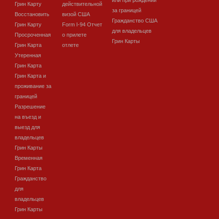
или при рождении
Грин Карту
действительной
за границей
Восстановить
визой США
Гражданство США
Грин Карту
Form I-94 Отчет
для владельцев
Просроченная
о прилете
Грин Карты
Грин Карта
отлете
Утеренная
Грин Карта
Грин Карта и
проживание за
границей
Разрешение
на въезд и
выезд для
владельцев
Грин Карты
Временная
Грин Карта
Гражданство
для
владельцев
Грин Карты