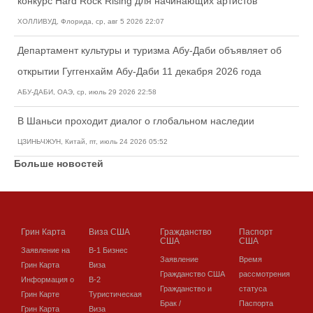
конкурс Hard Rock Rising для начинающих артистов
ХОЛЛИВУД, Флорида, ср, авг 5 2026 22:07
Департамент культуры и туризма Абу-Даби объявляет об
открытии Гуггенхайм Абу-Даби 11 декабря 2026 года
АБУ-ДАБИ, ОАЭ, ср, июль 29 2026 22:58
В Шаньси проходит диалог о глобальном наследии
ЦЗИНЬЧЖУН, Китай, пт, июль 24 2026 05:52
Больше новостей
Грин Карта
Виза США
Гражданство
Паспорт
США
США
Заявление на
В-1 Бизнес
Заявление
Время
Грин Карта
Виза
Гражданство США
рассмотрения
Информация о
В-2
Гражданство и
статуса
Грин Карте
Туристическая
Брак /
Паспорта
Грин Карта
Виза