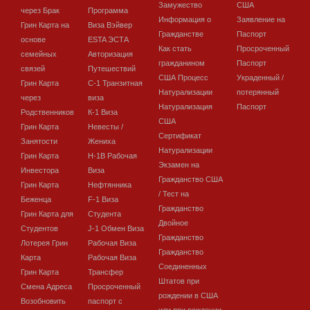
Замужество
США
через Брак
Программа
Информация о
Заявление на
Грин Карта на
Виза Вэйвер
Гражданстве
Паспорт
основе
ESTA ЭСТА
Как стать
Просроченный
семейных
Авторизация
гражданином
Паспорт
связей
Путешествий
США Процесс
Украденный /
Грин Карта
C-1 Транзитная
Натурализации
потерянный
через
виза
Натурализация
Паспорт
Родственников
К-1 Виза
США
Грин Карта
Невесты /
Сертификат
Занятости
Жениха
Натурализации
Грин Карта
H-1B Рабочая
Экзамен на
Инвестора
Виза
Гражданство США
Грин Карта
Нефтянника
/ Тест на
Беженца
F-1 Виза
Гражданство
Грин Карта для
Студента
Двойное
Студентов
J-1 Обмен Виза
Гражданство
Лотерея Грин
Рабочая Виза
Гражданство
Карта
Рабочая Виза
Соединенных
Грин Карта
Трансфер
Штатов при
Смена Адреса
Просроченный
рождении в США
Возобновить
паспорт с