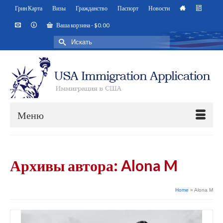
Грин Карта
Визы
Гражданство
Паспорт
Новости
Ваша корзина
-
$
0.00
Искать:
Меню
Архивы автора: Alona M
Home
»
Alona M