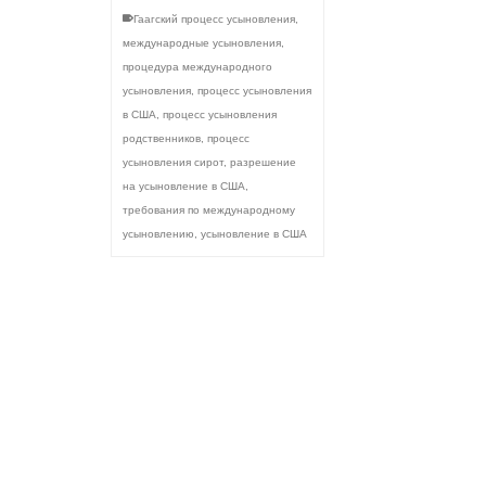
Гаагский процесс усыновления
,
международные усыновления
,
процедура международного
усыновления
,
процесс усыновления
в США
,
процесс усыновления
родственников
,
процесс
усыновления сирот
,
разрешение
на усыновление в США
,
требования по международному
усыновлению
,
усыновление в США