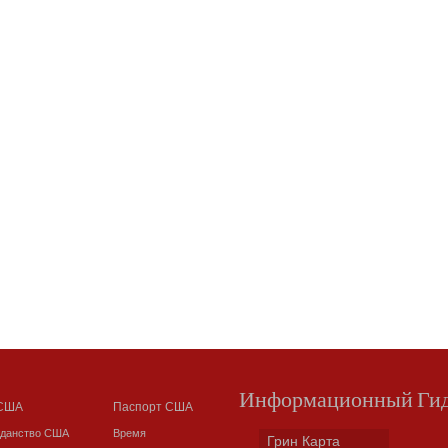
Информационный Ги
 США
Паспорт США
жданство США
Время
Грин Карта