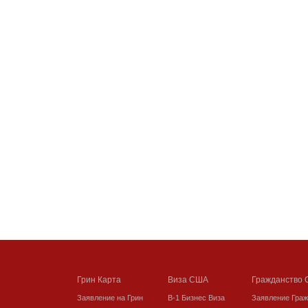
Грин Карта
Виза США
Гражданство
Заявление на Грин
В-1 Бизнес Виза
Заявление Гра