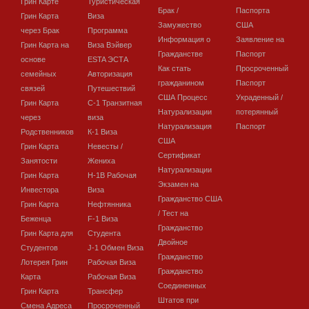
Грин Карте
Туристическая
Брак /
Паспорта
Грин Карта
Виза
Замужество
США
через Брак
Программа
Информация о
Заявление на
Грин Карта на
Виза Вэйвер
Гражданстве
Паспорт
основе
ESTA ЭСТА
Как стать
Просроченный
семейных
Авторизация
гражданином
Паспорт
связей
Путешествий
США Процесс
Украденный /
Грин Карта
C-1 Транзитная
Натурализации
потерянный
через
виза
Натурализация
Паспорт
Родственников
К-1 Виза
США
Грин Карта
Невесты /
Сертификат
Занятости
Жениха
Натурализации
Грин Карта
H-1B Рабочая
Экзамен на
Инвестора
Виза
Гражданство США
Грин Карта
Нефтянника
/ Тест на
Беженца
F-1 Виза
Гражданство
Грин Карта для
Студента
Двойное
Студентов
J-1 Обмен Виза
Гражданство
Лотерея Грин
Рабочая Виза
Гражданство
Карта
Рабочая Виза
Соединенных
Грин Карта
Трансфер
Штатов при
Смена Адреса
Просроченный