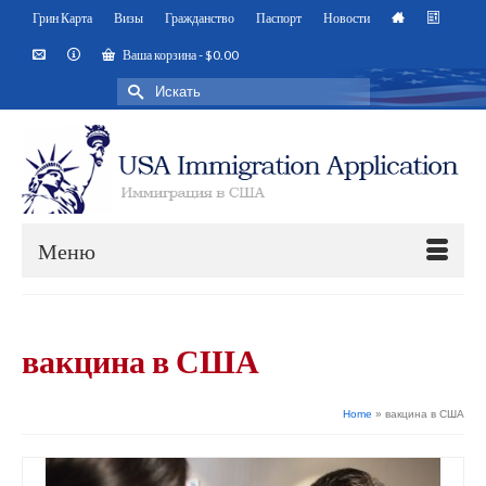
Грин Карта
Визы
Гражданство
Паспорт
Новости
Ваша корзина
-
$
0.00
Искать:
Меню
вакцина в США
Home
»
вакцина в США