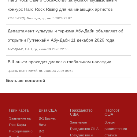
конкурс Hard Rock Rising для начинающих артистов
ХОЛЛИВУД, Флорида, ср, авг 5 2026 22:07
Департамент культуры и туризма Абу-Даби объявляет об
открытии Гуггенхайм Абу-Даби 11 декабря 2026 года
АБУ-ДАБИ, ОАЭ, ср, июль 29 2026 22:58
В Шаньси проходит диалог о глобальном наследии
ЦЗИНЬЧЖУН, Китай, пт, июль 24 2026 05:52
Больше новостей
Грин Карта
Виза США
Гражданство
Паспорт
США
США
Заявление на
В-1 Бизнес
Заявление
Время
Грин Карта
Виза
Гражданство США
рассмотрения
Информация о
В-2
Гражданство и
статуса