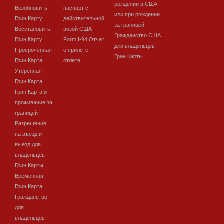
рождении в США
Возобновить
паспорт с
или при рождении
Грин Карту
действительной
за границей
Восстановить
визой США
Гражданство США
Грин Карту
Form I-94 Отчет
для владельцев
Просроченная
о прилете
Грин Карты
Грин Карта
отлете
Утеренная
Грин Карта
Грин Карта и
проживание за
границей
Разрешение
на въезд и
выезд для
владельцев
Грин Карты
Временная
Грин Карта
Гражданство
для
владельцев