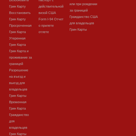
Возобновить
паспорт с
или при рождении
Грин Карту
действительной
за границей
Восстановить
визой США
Гражданство США
Грин Карту
Form I-94 Отчет
для владельцев
Просроченная
о прилете
Грин Карты
Грин Карта
отлете
Утеренная
Грин Карта
Грин Карта и
проживание за
границей
Разрешение
на въезд и
выезд для
владельцев
Грин Карты
Временная
Грин Карта
Гражданство
для
владельцев
Грин Карты