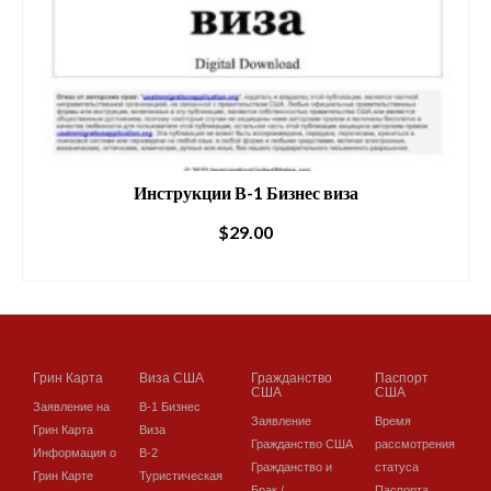
Инструкции В-1 Бизнес виза
$
29.00
В КОРЗИНУ
Грин Карта
Виза США
Гражданство
Паспорт
США
США
Заявление на
В-1 Бизнес
Заявление
Время
Грин Карта
Виза
Гражданство США
рассмотрения
Информация о
В-2
Гражданство и
статуса
Грин Карте
Туристическая
Брак /
Паспорта