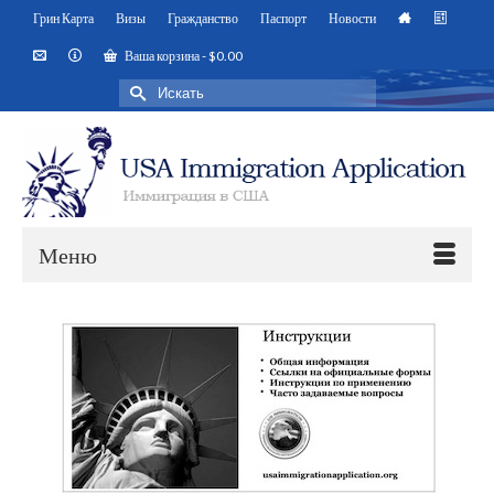
Грин Карта
Визы
Гражданство
Паспорт
Новости
Ваша корзина
-
$
0.00
Искать:
Меню