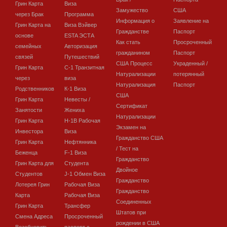
Грин Карта
Виза
Замужество
США
через Брак
Программа
Информация о
Заявление на
Грин Карта на
Виза Вэйвер
Гражданстве
Паспорт
основе
ESTA ЭСТА
Как стать
Просроченный
семейных
Авторизация
гражданином
Паспорт
связей
Путешествий
США Процесс
Украденный /
Грин Карта
C-1 Транзитная
Натурализации
потерянный
через
виза
Натурализация
Паспорт
Родственников
К-1 Виза
США
Грин Карта
Невесты /
Сертификат
Занятости
Жениха
Натурализации
Грин Карта
H-1B Рабочая
Экзамен на
Инвестора
Виза
Гражданство США
Грин Карта
Нефтянника
/ Тест на
Беженца
F-1 Виза
Гражданство
Грин Карта для
Студента
Двойное
Студентов
J-1 Обмен Виза
Гражданство
Лотерея Грин
Рабочая Виза
Гражданство
Карта
Рабочая Виза
Соединенных
Грин Карта
Трансфер
Штатов при
Смена Адреса
Просроченный
рождении в США