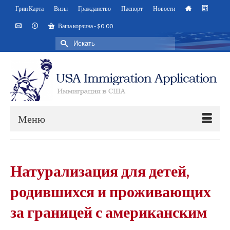
Грин Карта
Визы
Гражданство
Паспорт
Новости
Ваша корзина
-
$
0.00
Искать:
Меню
Натурализация для детей,
родившихся и проживающих
за границей с американским