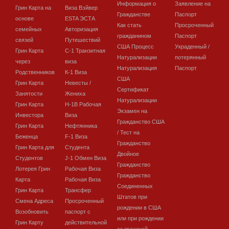
Информация о
Заявление на
Грин Карта на
Виза Вэйвер
Гражданстве
Паспорт
основе
ESTA ЭСТА
Как стать
Просроченный
семейных
Авторизация
гражданином
Паспорт
связей
Путешествий
США Процесс
Украденный /
Грин Карта
C-1 Транзитная
Натурализации
потерянный
через
виза
Натурализация
Паспорт
Родственников
К-1 Виза
США
Грин Карта
Невесты /
Сертификат
Занятости
Жениха
Натурализации
Грин Карта
H-1B Рабочая
Экзамен на
Инвестора
Виза
Гражданство США
Грин Карта
Нефтянника
/ Тест на
Беженца
F-1 Виза
Гражданство
Грин Карта для
Студента
Двойное
Студентов
J-1 Обмен Виза
Гражданство
Лотерея Грин
Рабочая Виза
Гражданство
Карта
Рабочая Виза
Соединенных
Грин Карта
Трансфер
Штатов при
Смена Адреса
Просроченный
рождении в США
Возобновить
паспорт с
или при рождении
Грин Карту
действительной