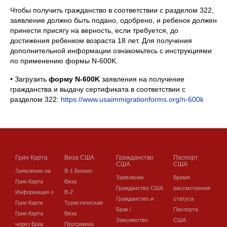
Чтобы получить гражданство в соответствии с разделом 322,
заявление должно быть подано, одобрено, и ребенок должен
принести присягу на верность, если требуется, до
достижения ребенком возраста 18 лет. Для получения
дополнительной информации ознакомьтесь с инструкциями
по применению формы N-600K.
• Загрузить
форму N-600K
заявления на получение
гражданства и выдачу сертификата в соответствии с
разделом 322:
https://www.usaimmigrationforms.org/n-600k
Грин Карта
Виза США
Гражданство
Паспорт
США
США
Заявление на
В-1 Бизнес
Заявление
Время
Грин Карта
Виза
Гражданство США
рассмотрения
Информация о
В-2
Гражданство и
статуса
Грин Карте
Туристическая
Брак /
Паспорта
Грин Карта
Виза
Замужество
США
через Брак
Программа