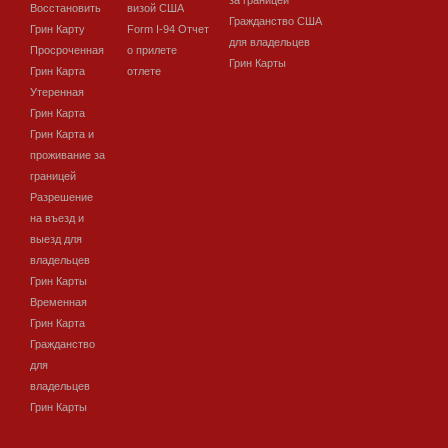
за границей
Восстановить
визой США
Гражданство США
Грин Карту
Form I-94 Отчет
для владельцев
Просроченная
о прилете
Грин Карты
Грин Карта
отлете
Утеренная
Грин Карта
Грин Карта и
проживание за
границей
Разрешение
на въезд и
выезд для
владельцев
Грин Карты
Временная
Грин Карта
Гражданство
для
владельцев
Грин Карты